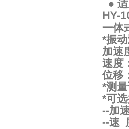
● 
HY
一体
*振
加速度：
速度： 
位移： 
*测量
*可
--加
--速 