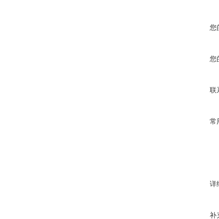
您
您
联
常
详
补