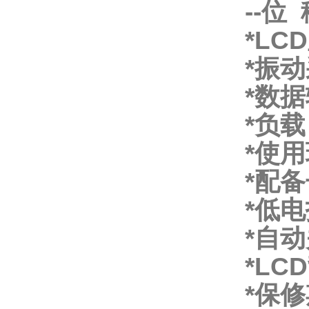
--位 
*L
*振
*数
*负
*使用
*配
*低
*自
*LC
*保修