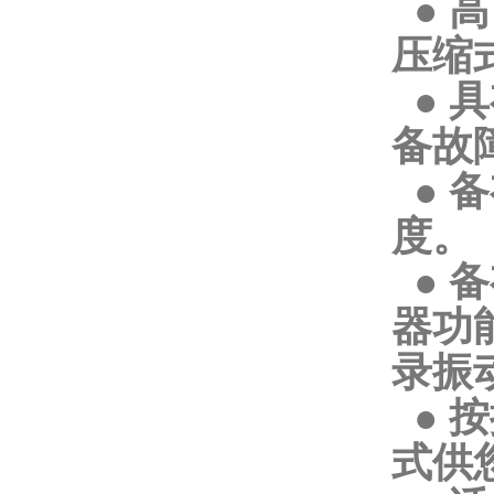
● 
压缩
● 
备故
● 
度。
● 
器功
录振
● 
式供