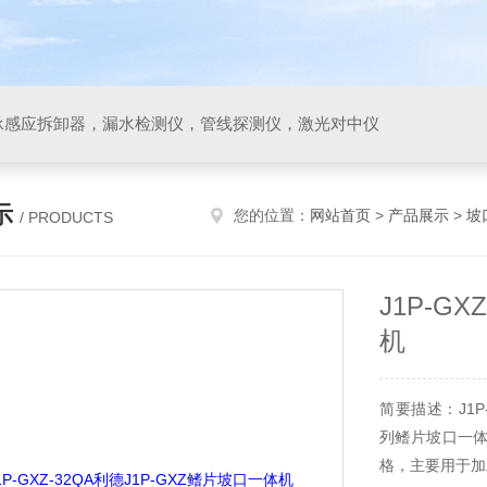
承感应拆卸器，漏水检测仪，管线探测仪，激光对中仪
示
您的位置：
网站首页
>
产品展示
>
坡
/ PRODUCTS
J1P-G
机
简要描述：J1P-
列鳍片坡口一
格，主要用于加