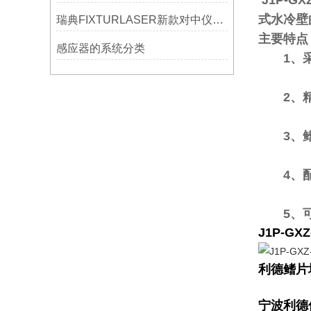
J1P-
式水冷壁
瑞典FIXTURLASER新款对中仪AT200技术介绍
主要特点
感应器的系统分类
1、采
2、精选
3、鳍
4、配合
5、可根
J1P-G
利德鳍片
宁波利德