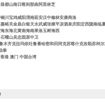
萨昌都山南日喀则那曲阿里林芝
安铜川宝鸡咸阳渭南延安汉中榆林安康商洛
州嘉峪关金昌白银天水武威张掖平凉酒泉庆阳定西陇南临
宁海东海北黄南海南果洛玉树海西
川石嘴山吴忠固原中卫
鲁木齐克拉玛依吐鲁番哈密和田阿克苏喀什克孜勒苏柯尔
勒泰
 香港 澳门 中国台湾
价