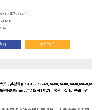
XY-PZ系列坡口机
03-18
厂家
我们
留言询价
电专用
，其型号有：
J1P-GXZ-32QA/38QA/45QA/60QA/63QA
销商提供的产品，广泛应用于电力、水利、石油、铁路、矿