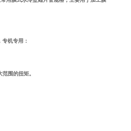
行业常用膜式水冷壁鳍片管规格，主要用于加工膜
，专机专用：
大范围的扭矩。