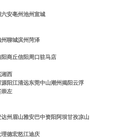
湖六安亳州池州宣城
德州聊城滨州菏泽
南阳商丘信阳周口驻马店
底湘西
河源阳江清远东莞中山潮州揭阳云浮
宾崇左
安达州眉山雅安巴中资阳阿坝甘孜凉山
大理德宏怒江迪庆