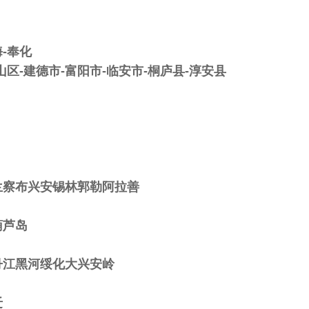
海-奉化
山区-建德市-富阳市-临安市-桐庐县-淳安县
兰察布兴安锡林郭勒阿拉善
葫芦岛
丹江黑河绥化大兴安岭
迁