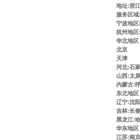
地址:浙
服务区域
宁波地区:
杭州地区
华北地区
北京
天津
河北:石
山西:太
内蒙古:
东北地区
辽宁:沈
吉林:长
黑龙江:
华东地区
江苏:南