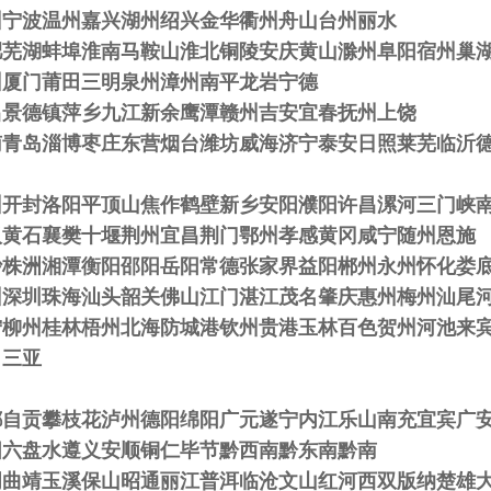
州宁波温州嘉兴湖州绍兴金华衢州舟山台州丽水
肥芜湖蚌埠淮南马鞍山淮北铜陵安庆黄山滁州阜阳宿州巢
州厦门莆田三明泉州漳州南平龙岩宁德
昌景德镇萍乡九江新余鹰潭赣州吉安宜春抚州上饶
南青岛淄博枣庄东营烟台潍坊威海济宁泰安日照莱芜临沂
州开封洛阳平顶山焦作鹤壁新乡安阳濮阳许昌漯河三门峡
汉黄石襄樊十堰荆州宜昌荆门鄂州孝感黄冈咸宁随州恩施
沙株洲湘潭衡阳邵阳岳阳常德张家界益阳郴州永州怀化娄
州深圳珠海汕头韶关佛山江门湛江茂名肇庆惠州梅州汕尾
宁柳州桂林梧州北海防城港钦州贵港玉林百色贺州河池来
口三亚
都自贡攀枝花泸州德阳绵阳广元遂宁内江乐山南充宜宾广
阳六盘水遵义安顺铜仁毕节黔西南黔东南黔南
明曲靖玉溪保山昭通丽江普洱临沧文山红河西双版纳楚雄