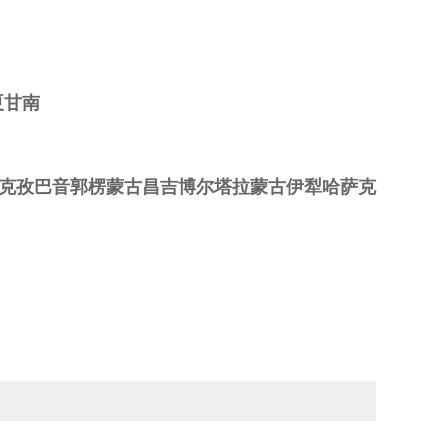
夏甘南
克孜巴音郭楞蒙古昌吉博尔塔拉蒙古伊犁哈萨克