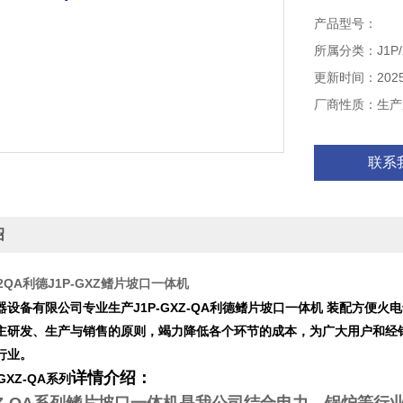
产品型号：
所属分类：J1P/
更新时间：2025-
厂商性质：生产
联系
绍
-32QA利德J1P-GXZ鳍片坡口一体机
器设备有限公司专业生产
J1P-GXZ-QA利德
鳍片坡口一体机 装配方便火
主研发、生产与销售的原则，竭力降低各个环节的成本，为广大用户和经
行业。
详情介绍：
-GXZ-QA系列