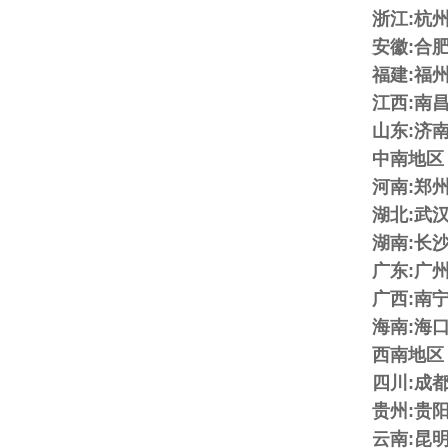
浙江:杭
安徽:合
福建:福
江西:南
山东:济
中南地区
河南:郑
湖北:武
湖南:长
广东:广
广西:南
海南:海
西南地区
四川:成
贵州:贵
云南:昆