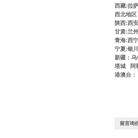
西藏:拉
西北地区
陕西:西
甘肃:兰
青海:西
宁夏:银
新疆：乌
塔城 阿
港澳台：
留言询