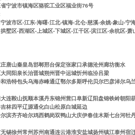
江省宁波市镇海区骆驼工业区福业街76号
:
宁波市区-江东-海曙-江北-镇海-北仑-慈溪-余姚-象山-宁
:拱墅区-西湖区-上城区-下城区-江干区-滨江区-余杭区-萧
家庄唐山秦皇岛邯郸邢台保定张家口承德沧州廊坊衡水
原大同阳泉长治晋城朔州晋中运城忻州临汾吕梁
呼和浩特包头乌海赤峰通辽鄂尔多斯呼伦贝尔巴彦淖尔乌
阳大连鞍山抚顺本溪丹东锦州营口阜新辽阳盘锦铁岭朝阳
春吉林四平辽源通化白山松原白城延边
哈尔滨齐齐哈尔鸡西鹤岗双鸭山大庆伊春佳木斯七台河牡
京无锡徐州常州苏州南通连云港淮安盐城扬州镇江泰州宿