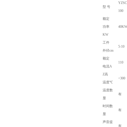
YZSC
型 号
100
额定
功率
40K
KW
工件
5-10
外径
cm
额定
110
电流
A
Z高
<300
温度
℃
温度数
有
显
时间数
有
显
声音提
有