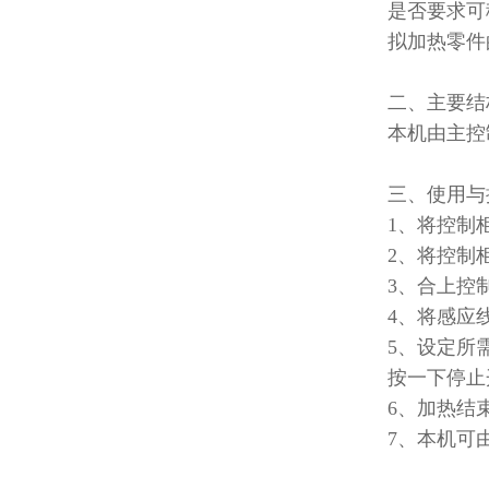
是否要求可
拟加热零件
二、主要结
本机由主控
三、使用与
1
、将控制
2
、将控制
3
、合上控
4
、将感应
5
、设定所
按一下停止
6
、加热结
7
、本机可