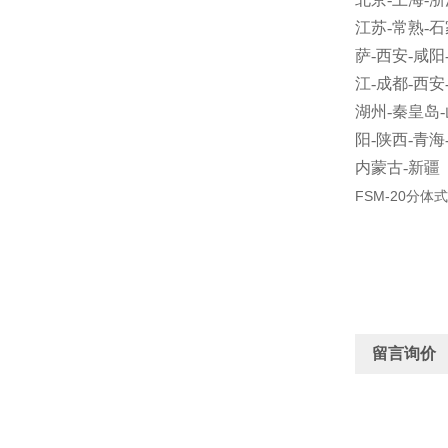
江苏
-
常熟
-
石
萨
-
西安
-
咸阳
江
-
成都
-
西安
湖州
-
秦皇岛
-
阳
-
陕西
-
青海
内蒙古
-
新疆
FSM-20分
留言询价