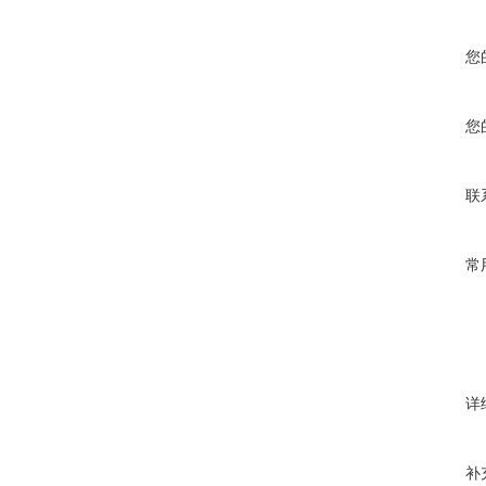
您
您
联
常
详
补