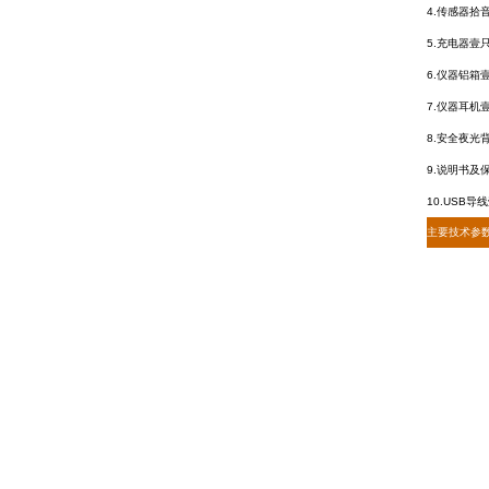
4.
传感器拾
5.
充电器壹
6.
仪器铝箱
7.
仪器耳机
8.
安全夜光
9.
说明书及
10.USB
导线
主要技术参数