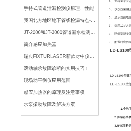
4、 大容量录
手持式管道泄漏检测仪原理、性能
5、 该仪器采
6、 显示当前电
我国北方地区地下管线检漏特点-宁波利德仪器
7、 选用12V
JT-2000和JT-3000管道漏水检测，检漏仪器在实测应用中的特点
8、 环保型听觉
9、 配置精密
简介感应加热器
LD-LS
瑞典FIXTURLASER新款对中仪AT200技术介绍
滚动轴承故障诊断的实用技巧！
LD-LS100
现场动平衡仪应用范围
LD-LS10
感应加热器的原理及注意事项
水泵振动故障及解决方案
1.
全数
2.
传感器手
3.
传感器拾