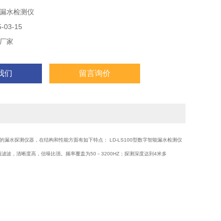
漏水检测仪
03-15
厂家
我们
留言询价
的漏水探测仪器，在结构和性能方面有如下特点： LD-LS100型数字智能漏水检测仪
滤波，清晰度高，信噪比强。频率覆盖为50－3200HZ；探测深度达到4米多