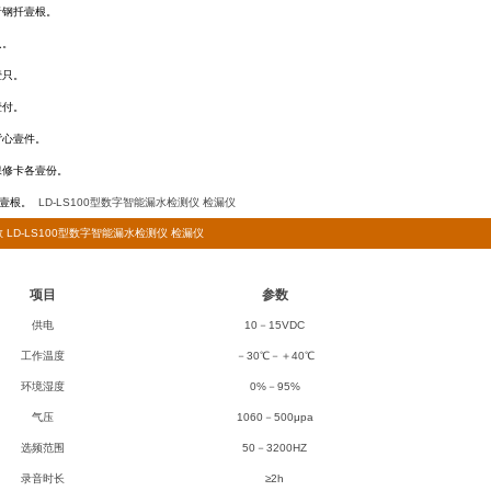
音钢扦壹根。
只。
壹只。
壹付。
背心壹件。
保修卡各壹份。
壹根。
LD-LS100型数字智能漏水检测仪 检漏仪
 LD-LS100型数字智能漏水检测仪 检漏仪
项目
参数
供电
10
－15VDC
工作温度
－30℃－＋40℃
环境湿度
0%
－95%
气压
1060
－500μpa
选频范围
50
－3200HZ
录音时长
≥2h