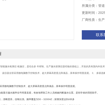
所属分类：管道
更新时间：2025-
厂商性质：生产
联系
绍
型数字智能漏水检测仪 检漏仪，是结合多 年研制、生产漏水探测仪器经验的基础上，开发的具有国内外技术
1、 该仪器全部采用微电脑数字控制技术、超大屏幕高密度点阵液晶，菜单操作明显直观。 3、 多级选频
部采用微电脑数字控制技术、超大屏幕高密度点阵液晶，菜单操作明显直观。
多功能显示漏水频率信号明显直观，有效地帮助工作人员精确判断漏水位置。是初学者的理想助手。
波，清晰度高，信噪比强。频率覆盖为50－3200HZ；探测深度达到4米多