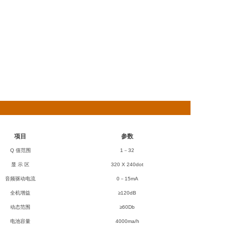
项目
参数
Q
值范围
1
－32
显 示 区
320 X 240dot
音频驱动电流
0
－15mA
全机增益
≥120dB
动态范围
≥60Db
电池容量
4000ma/h