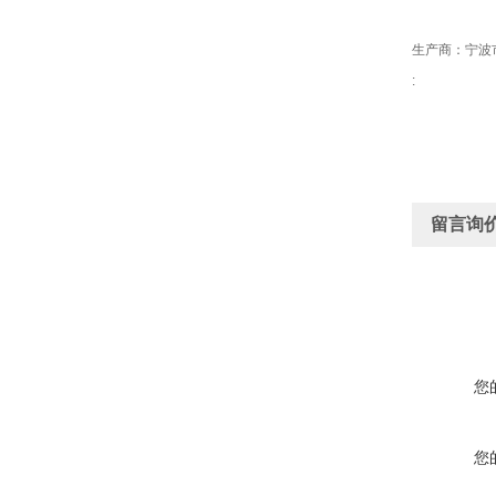
生产商：宁波
:
留言询
您
您