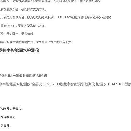
音存储系统，对漏水频率信号实时录音储存，可与电脑连机便于工作人员学习分析。
用全背光触摸按键，夜间操作尤为方便。
量，缺电时自动关机，以免给电池造成损伤。 LD-LS100型数字智能漏水检测仪 检漏仪
大容量充电电池，更换方便无缺电之忧。
系统、无刺耳声、无疲劳感。
传感器，接收声波的方向性强，避免来自空气中的噪音干扰。
100型数字智能漏水检测仪
型数字智能漏水检测仪 检漏仪
的详细介绍
0型数字智能漏水检测仪 检漏仪 LD-LS100型数字智能漏水检测仪 检漏仪 LD-LS10
字滤波放大器壹台。
柄及连线壹套。
音盘壹只。