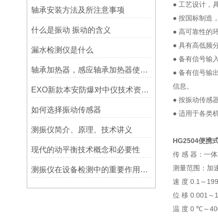
●
工艺设计，
轴承安装方法及所注意事项
●
按国标制造
什么是振动 振动的含义
●
高可靠性的
●
具有高低频
漏水检测仪是什么
●
备有信号输
轴承加热器，感应轴承加热器使用常见问题总结！
●
备有信号输
信息。
EXO新款本安防爆对中仪技术资料简介——宁波利德仪器
●
按振动传感
如何选择振动传感器
●
适用于各类
测振仪简介、原理、技术讲义
HG2504便携
现代的动平衡技术概念和必要性
传
感
器：一体
测量范围：加
测振仪在设备检测中的重要作用之简析
速
度
0.1
～
199
位
移
0.001
～
温
度
0
～
4
℃