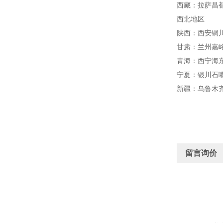
西藏：拉萨昌
西北地区
陕西：西安铜
甘肃：兰州嘉
青海：西宁海
宁夏：银川石
新疆：乌鲁木
留言询价