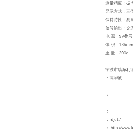
测量精度：振
显示方式：三
保持特性：测
信号输出：交
电
源：
9V
叠层
体
积：
185m
重
量：
200g
宁波市镇海利
：高华波
：
：
：
rdjc17
：
http://ww