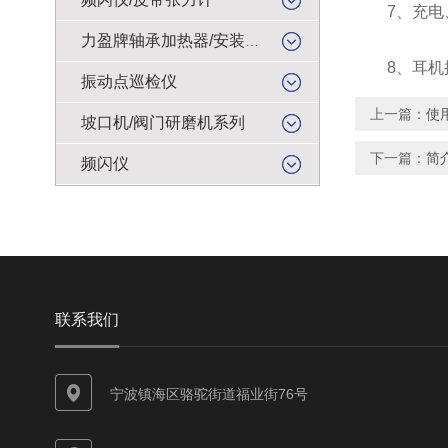
7、充电、
力盈牌轴承加热器/安装工具
8、耳机插
振动点巡检仪
上一篇：
使
坡口机/阀门研磨机系列
下一篇：
简
频闪仪
联系我们
宁波镇海区骆驼街道福业街76号