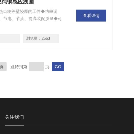
-2纯铜感应线圈
加热齿轮等壁较厚的工件◆功率调
查看详情
、节电、节油、提高装配质量◆可
浏览量：
2563
页
跳转到第
页
关注我们