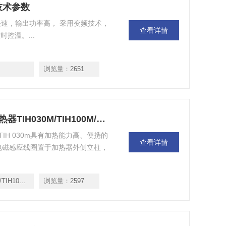
技术参数
快速，输出功率高， 采用变频技术，
查看详情
控温。...
浏览量：
2651
TIH030M/TIH100M/TIH2TIH轴承加热器TIH030M/TIH100M/TIH210
10，TIH 030m具有加热能力高、便携的
查看详情
。电磁感应线圈置于加热器外侧立柱，
100M/TIH2
浏览量：
2597