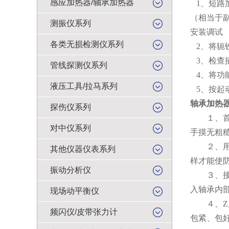
感应加热器/轴承加热器
1
、短路
（相当于
测振仪系列
安装调试
各类无损检测仪系列
2
、将轭
3
、检查
管线探测仪系列
4
、将功
液压工具/拉马系列
5
、按起
轴承加热
探伤仪系列
１、首先
对中仪系列
手摸无粗
２、用干
其他仪器仪表系列
样才能使
振动分析仪
３、接下
入轴承内
现场动平衡仪
４、Z后
频闪仪/皮带张力计
包紧、包