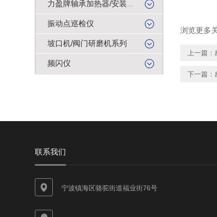
力盈牌轴承加热器/安装工具
振动点巡检仪
浏览更多
坡口机/阀门研磨机系列
上一篇：
频闪仪
下一篇：
联系我们
宁波镇海区骆驼街道福业街76号