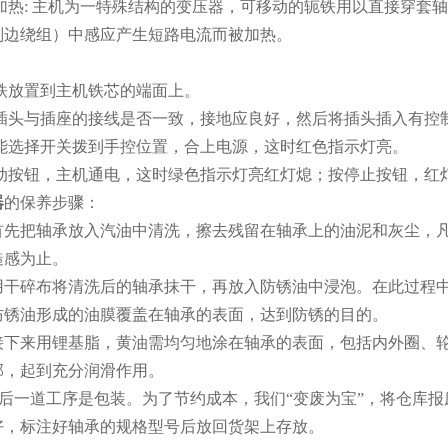
加热
:
主机为一特殊结构的变压器，可移动的轭铁用以直接穿套轴
副边绕组）中感应产生短路电流而被加热。
铁放置到主机铁芯的端面上。
插头与插座的接线是否一致，接地应良好，然后将插头插入有控
能选择开关拨到手控位置，合上电源，这时红色指示灯亮。
动按钮，主机通电，这时绿色指示灯亮红灯熄；按停止按钮，红
器
的
保养步骤：
把轴承放入汽油中清洗，擦去残留在轴承上的油泥和灰尘，凡
糙感为止。
碎布将清洗后的轴承抹干，再放入防锈油中浸泡。在此过程中
防锈油形成的油膜覆盖在轴承的表面，达到防锈的目的。
来用锂基脂，黄油需均匀地涂在轴承的表面，包括内外圈、轮
部，起到充分润滑作用。
一道工序是包装。为了节约成本，我们“变废为宝”，将仓库报
好，标注好轴承的规格型号后放回货架上存放。