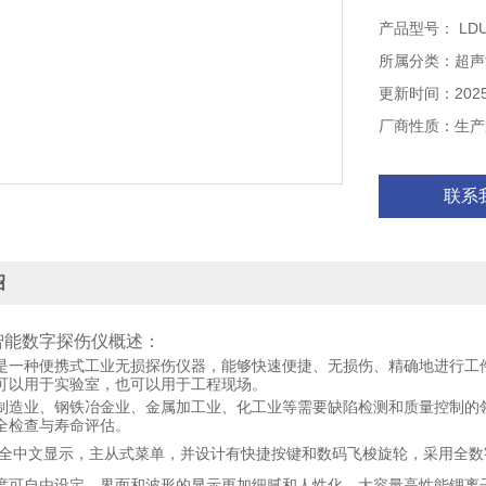
以用于工程现场
产品型号： LDU
适用范围：制
所属分类：超声
量控制的领域
在线安全检查与
更新时间：2025-
厂商性质：生产
联系
绍
智能数字探伤仪概述：
是一种便携式工业无损探伤仪器，能够快速便捷、无损伤、精确地进行工
可以用于实验室，也可以用于工程现场。
制造业、钢铁冶金业、金属加工业、化工业等需要缺陷检测和质量控制的
全检查与寿命评估。
全中文显示，主从式菜单，并设计有快捷按键和数码飞梭旋轮，采用全数
度可自由设定，界面和波形的显示更加细腻和人性化。大容量高性能锂离