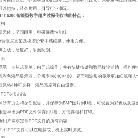
可以把持，经久耐用，引导行业潮流。
UT-620C智能型数字超声波探伤仪
功能特点：
结构
属壳体，坚固耐用，电磁屏蔽性能佳
旋转阻尼支架及橡胶护套手感细腻，使用方便。
，耐磨防划。
璃面板，硬度好
界面
显示，主从式菜单，向导式操作，并有快捷按键和数码旋轮辅助，操作便
640X480
真彩色液晶显示器，分辨率为
，界面和波形的显示更加细腻和人
4
面风格
种可选择，液晶亮度可自由设定。
PDF
和
探伤报告
BMP
U
屏所有页面和探伤报告，并保存为
图片到
盘，可设置为彩色或灰度
PDF
U
报告导出为
文件保存到
盘，方便存档和打印。
PDF
据用户需求定制
文件的所有内容。
PDF
片和
文件可以在电脑或手机上实时浏览。