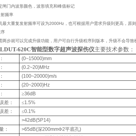
定闸门内波形颜色，波形填充和峰值标记
发射频率
2000Hz
机最大重复发射频率可设为
，也可根据用户需求升级到更高，原
程序
需两步就可以完成升级功能，用户可自行升级程序到版本，升级不会导致
LDUT-620C智能型数字超声波探伤仪
主要技术参数：
：
(0~15000)mm
：
(0.2~20)MHz
：
(100~20000)m/s
：
(20~2000)Hz
：
≥
36dB
误差：
≤
1.5%
误差：
≤
0.1%
：
>42dB(5P14)
量：
>65dB(
深
200mm
Ф
2
平底孔
)