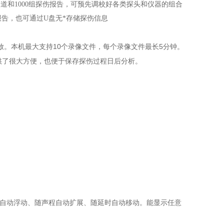
通道和
1000
组探伤报告，可预先调校好各类探头和仪器的组合
报告，也可通过
U
盘无*存储探伤信息
10
5
放。本机最大支持
个录像文件，每个录像文件最长
分钟。
供了很大方便，也便于保存探伤过程日后分析。
自动浮动、随声程自动扩展、随延时自动移动。能显示任意