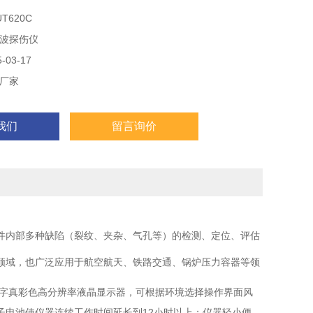
。
T620C
造业、钢铁冶金业、金属加工业、化工业等需要缺陷检测和质
波探伤仪
，也广泛应用于航空航天、铁路交通、锅炉压力容器等领域的
寿命评估。
03-17
厂家
我们
留言询价
件内部多种缺陷（裂纹、夹杂、气孔等）的检测、定位、评估
领域，也广泛应用于航空航天、铁路交通、锅炉压力容器等领
字真彩色高分辨率液晶显示器，可根据环境选择操作界面风
12
子电池使仪器连续工作时间延长到
小时以上；仪器轻小便