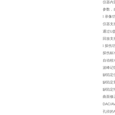
仪器内
参数，
l
录像
仪器支
U
通过
回放支
l
探伤
探伤标
自动校
波峰记
缺陷定
缺陷定
缺陷定
曲面修
DAC/A
孔径的