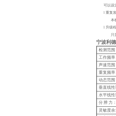
可以设
l
重复
本
l
升级
只
宁波利德
检测范围
工作频率
声速范围
重复频率
动态范围
垂直线性
水平线性
分
辨
力
灵敏度余