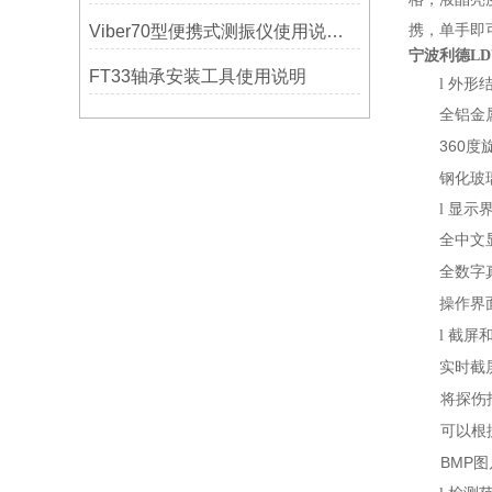
Viber70型便携式测振仪使用说明书-宁波市镇海利德仪器设备公司
携，单手即
宁波利德LD
FT33轴承安装工具使用说明
l
外形
全铝金
360
度
钢化玻
l
显示
全中文
全数字
操作界
l
截屏
实时截
将探伤
可以根
BMP
图