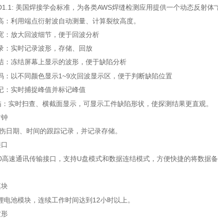
1.1:
AWS
美国焊接学会标准，为各类
焊缝检测应用提供一个动态反射体“
高：利用端点衍射波自动测量、计算裂纹高度。
宽：放大回波细节，便于回波分析
录：实时记录波形，存储、回放
结：冻结屏幕上显示的波形，便于缺陷分析
1~9
码：以不同颜色显示
次回波显示区，便于判断缺陷位置
记：实时捕捉峰值并标记峰值
描：实时扫查、横截面显示，可显示工件缺陷形状，使探测结果更直观。
时钟
伤日期、时间的跟踪记录，并记录存储。
接口
0
U
高速通讯传输接口，支持
盘模式和数据连结模式，方便快捷的将数据备
模块
12
锂电池模块，连续工作时间达到
小时以上。
波形