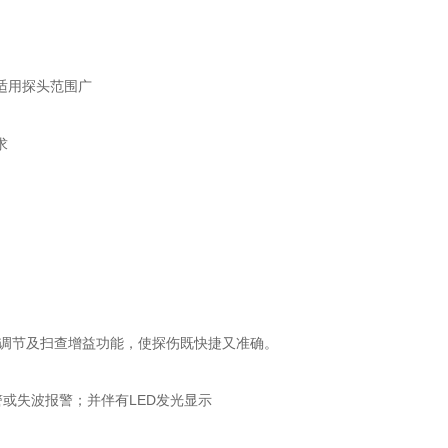
适用探头范围广
求
益调节及扫查增益功能，使探伤既快捷又准确。
LED
警或失波报警；并伴有
发光显示