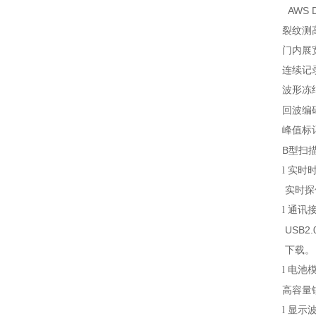
AWS D
裂纹测
门内展
连续记
波形冻
回波编
峰值标
B
型扫
l
实时
实时探
l
通讯
USB2.
下载。
l
电池
高容量
l
显示