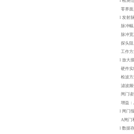
l
检测
零界面
l
发射
脉冲幅
脉冲宽
探头阻
工作方
l
放大
硬件实
检波方
滤波频
闸门读
增益：
l
闸门
A
闸门
l
数据