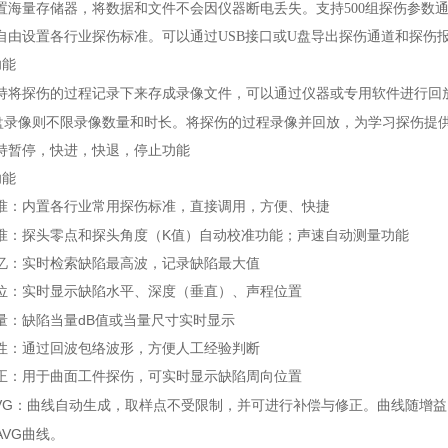
置海量存储器，将数据和文件不会因仪器断电丢失。支持
500
组探伤参数
自由设置各行业探伤标准。可以通过
USB
接口或
U
盘导出探伤通道和探伤
功能
持将探伤的过程记录下来存成录像文件，可以通过仪器或专用软件进行回
盘录像则不限录像数量和时长。将探伤的过程录像并回放，为学习探伤提
持暂停，快进，快退，停止功能
功能
准：内置各行业常用探伤标准，直接调用，方便、快捷
K
准：探头零点和探头角度（
值）自动校准功能；声速自动测量功能
忆：实时检索缺陷最高波，记录缺陷最大值
位：实时显示缺陷水平、深度（垂直）、声程位置
dB
量：缺陷当量
值或当量尺寸实时显示
性：通过回波包络波形，方便人工经验判断
正：用于曲面工件探伤，可实时显示缺陷周向位置
VG
：曲线自动生成，取样点不受限制，并可进行补偿与修正。曲线随增益
AVG
曲线。