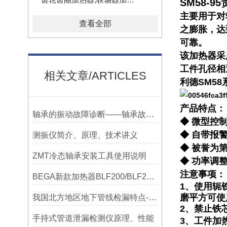
SM58-
主要用于对
查看全部
之膨胀，达
可靠。
该加热器采
工件孔径相
相关文章/ARTICLES
利德SM5
产品特点：
轴承的振动故障诊断——轴承故障检测仪
◆ 微型控
◆ 自带报
测振仪简介、原理、技术讲义
◆ 被誉为
ZMT冷态轴承安装工具使用说明
◆ 功率调
注意事项：
BEGA新款加热器BLF200/BLF201/BLF202参数选型表
1、使用轭
磨平方可使
我国北方地区地下管线检漏特点-宁波利德仪器
2、禁止铁
手持式管道泄漏检测仪原理、性能
3、工件加