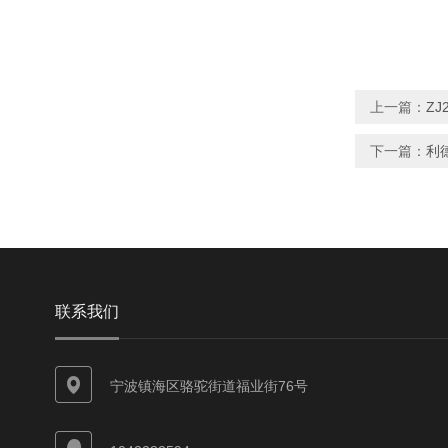
上一篇：
ZJ
下一篇：
利德
联系我们
宁波镇海区骆驼街道福业街76号