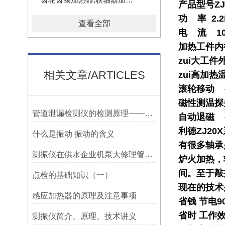
产品型号ZJ20
功 率 2.
查看全部
电 流 10A
加热工件内径 3
zui大工件
相关文章/ARTICLES
zui高加热温
滚轮移动 
磁性测温探
管道泄漏检测仪的检测原理——宁波利德
自动退磁 
利德ZJ2
什么是振动 振动的含义
有很多轴承
测振仪在供水企业机泵大修理管理上的应用！！！
炉火加热，
间。至于敲
点检的基础知识（一）
现在的技术
感应加热器的原理及注意事项
省钱 节电
省时 工作
测振仪简介、原理、技术讲义