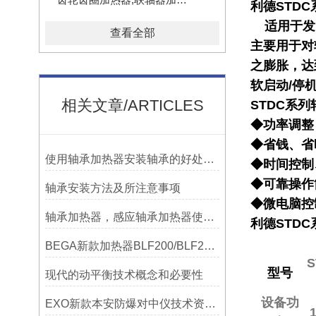
利德
STDC
适用于发
查看全部
主要用于对
之膨胀，达
软启动/停
相关文章/ARTICLES
STDC
系列
◆功率调整
◆省钱、省
使用轴承加热器安装轴承的好处及优势——宁波利德
◆时间控制
◆可靠操作
轴承安装方法及所注意事项
◆微电脑控
轴承加热器，感应轴承加热器使用常见问题总结！
利德
STDC
BEGA新款加热器BLF200/BLF201/BLF202参数选型表
S
型号
现代的动平衡技术概念和必要性
设备功
EXO新款本安防爆对中仪技术资料简介——宁波利德仪器