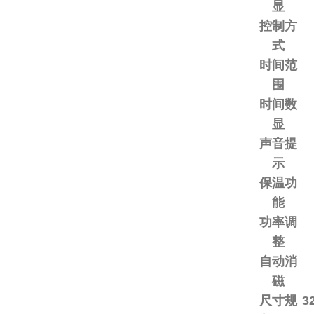
显
控制方
式
时间范
围
时间数
显
声音提
示
保温功
能
功率调
整
自动消
磁
尺寸规
3