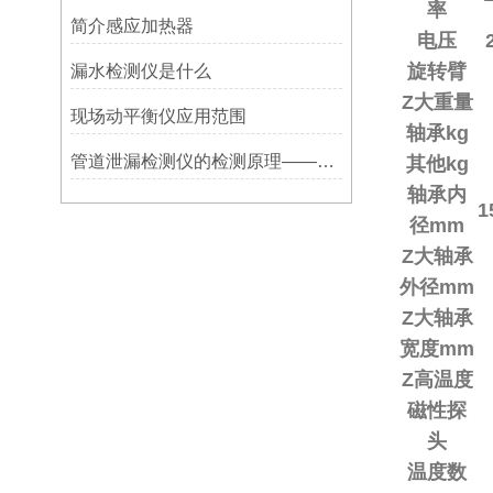
率
简介感应加热器
电压
旋转臂
漏水检测仪是什么
Z大重量
现场动平衡仪应用范围
轴承kg
管道泄漏检测仪的检测原理——宁波利德
其他kg
轴承内
1
径mm
Z大轴承
外径mm
Z大轴承
宽度mm
Z高温度
磁性探
头
温度数