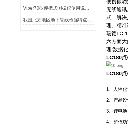
便携振动
Viber70型便携式测振仪使用说明书-宁波市镇海利德仪器设备公司
无线通讯
式，解决
我国北方地区地下管线检漏特点-宁波利德仪器
理、精准
瑞德LC
六方面大
理:数据
LC180
LC180
1、人性
2、产品
3、锂电
4、超低