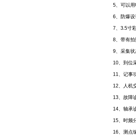
5、可以用
6、防爆设
7、3.5
8、带有
9、采集
10、到位
11、记
12、人
13、故
14、轴
15、时
16、测点