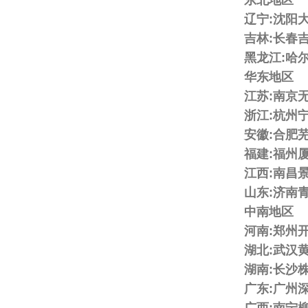
东北地区
辽宁:沈阳
吉林:长春
黑龙江:哈
华东地区
江苏:南京
浙江:杭州
安徽:合肥
福建:福州
江西:南昌
山东:济南
中南地区
河南:郑州
湖北:武汉
湖南:长沙
广东:广州