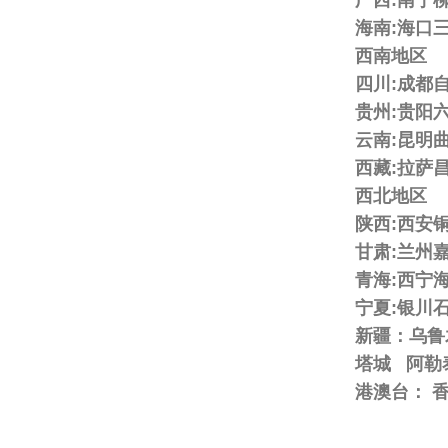
广西:南宁
海南:海口
西南地区
四川:成都
贵州:贵阳
云南:昆明
西藏:拉萨
西北地区
陕西:西安
甘肃:兰州
青海:西宁
宁夏:银川
新疆：乌鲁
塔城 阿勒
港澳台： 香