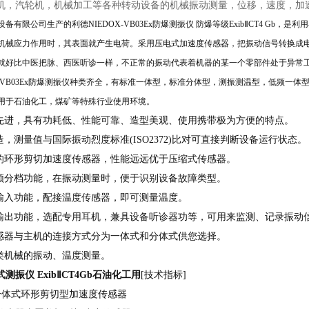
机，汽轮机，机械加工等各种转动设备的机械振动测量，位移，速度，加
设备
有限公司生产的利德
NIEDOX-VB03Ex防爆测振仪
防爆等级
ExibⅡCT4 Gb
，
是利用
机械应力作用时，其表面就产生电荷。采用压电式加速度传感器，把振动信号转换成
就好比中医把脉、西医听诊一样，不正常的振动代表着机器的某一个零部件处于异常
OX-VB03Ex防爆测振仪种类齐全，有标准一体型，标准分体型，测振测温型，低频
用于
石油化工
，
煤矿等
特殊行业使用环境
。
计先进，具有功耗低、性能可靠、造型美观、使用携带极为方便的特点。
造，测量值与国际振动烈度标准(ISO2372)比对可直接判断设备运行状态
性的环形剪切加速度传感器，性能远远优于压缩式传感器。
低频分档功能，在振动测量时，便于识别设备故障类型。
号输入功能，配接温度传感器，即可测量温度。
输出功能，选配专用耳机，兼具设备听诊器功等，可用来监测、记录振动
传感器与主机的连接方式分为一体式和分体式供您选择。
各类机械的振动、温度测量。
测振仪 ExibⅡCT4Gb石油化工用
[技术指标]
一体式环形剪切型加速度传感器