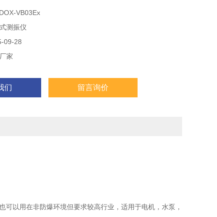
速度，提前预知设备状态避免当机造成生产损失。
OX-VB03Ex
式测振仪
09-28
厂家
我们
留言询价
也可以用在非防爆环境但要求较高行业，适用于电机，水泵，