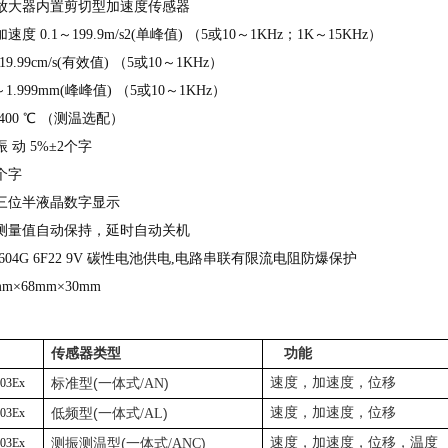
放大器内置剪切型加速度传感器
加速度
0.1～199.9m/s2(单峰值) （5或10～1KHz；1K～15KHz）
19.99cm/s(有效值) （5或10～1KHz）
1～1.999mm(峰峰值) （5或10～1KHz）
400 ℃
（
测温选配
）
振
动 5%±2个字
1个字
三位半液晶数字显示
测量值自动保持，延时自动关机
 1604G 6F22 9V 碳性电池供电,电路串联有限流电阻
防爆
保护
m×68mm×30mm
g
传感器类型
功能
(
)
速度，加速度，位移
03Ex
标准型
一体式
/AN
(
)
速度，加速度，位移
03Ex
低频型
一体式
/AL
(
)
速度，加速度，位移，温度
03Ex
测振测温型
一体式
/ANC