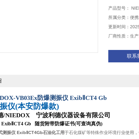
位移，速度，加
产品型号： NIED
所属分类：便携
更新时间：2025-
厂商性质：生产
联系
绍
DOX-VB03Ex
防爆测振仪
Exib
Ⅱ
CT4 Gb
振仪
(本安防爆款)
德
/NIEDOX 宁波利德仪器设备有限公司
：
ExibⅡCT4 Gb 随货附带防爆证书(可查询真伪)
测振仪 ExibⅡCT4Gb石油化工用
于石化煤矿等特殊作业环境行业使用，