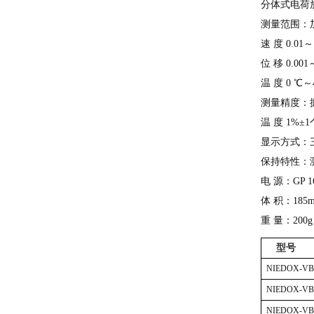
分体式电荷
测量范围：
速
度 0.01～
位
移 0.00
温
度 0 ℃～
测量精度：
温
度 1%±
显示方式：
保持特性：
电
源：
GP
体
积：185m
重
量：200
型号
NIEDOX-VB
NIEDOX-VB
NIEDOX-VB