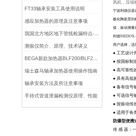
风机，压缩
FT33轴承安装工具使用说明
宁波
利德仪器
极化陶瓷受到
感应加热器的原理及注意事项
值，振动测量
我国北方地区地下管线检漏特点-宁波利德仪器
利德
NIED
用户选择，
适
测振仪简介、原理、技术讲义
● 工艺设
BEGA新款加热器BLF200/BLF201/BLF202参数选型表
● 按国标制
● 高可靠
瑞士森马轴承加热器使用操作指南
● 具有高
轴承安装方法及所注意事项
● 备有信
手持式管道泄漏检测仪原理、性能
●
可选
信号
● 按振动
● 适用于
防爆型便携式
传
感 器：