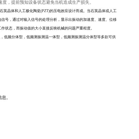
速度，提前预知设备状态避免当机造成生产损失。
石英晶体和人工极化陶瓷
(PZT)的压电效应设计而成。当石英晶体或人工
电信号，通过对输入信号的处理分析，显示出振动的加速度、速度、位移
工作状态，而振动值的大小直接反映机械的问题严重程度。
一体型，低频分体型，低频测振测温一体型，低频测振测温分体型等多款可供
。
信息。