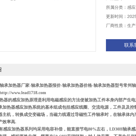
所属分类：感应
更新时间：2025-
厂商性质：生产
联系
绍
轴承加热器厂家
-
轴承加热器报价
-
轴承加热器价格
-
轴承加热器型号常州轴
http://www.
l
ead1718.com
热器
的感应加热原理是利用电磁感应的方法使被加热工件本身内部产生电
承加热器感应加热系统的基本组成包括感应线圈、交流电源，工件及及控
器主机，转换成交变磁场，当磁力线通过导磁性工件轴承时，在轴承体内
产效率高
.
有感应加热器系列均采用电容补偿，能直接节电
80%
左右
，
LD
30H
轴承感