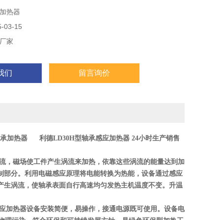
加热器
03-15
厂家
我们
留言询价
承加热器
利德
LD
30H
型
轴承感应加热器
24
小时生产销售
流，磁场使工件产生涡流来加热，依靠这些涡流的能量达到加
制部分。利用电磁感应原理将电能转换为热能，设备通过感应
产生涡流，使轴承表面自行高速均匀发热主机温度不变。升温
应加热器
设备安装简便，易操作，接通电源既可使用。设备电