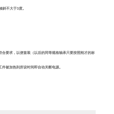
3
倾斜不大于
度。
。
符合要求，以便套装（以后的同等规格轴承只要按照刚才的标
工件被加热到所设时间即自动关断电源。