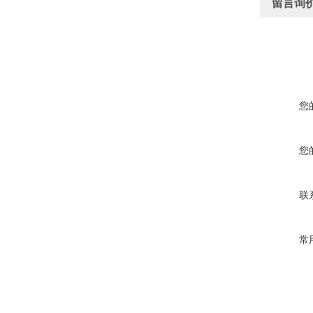
留言询
您
您
联
常