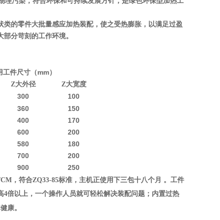
物理污染，符合环保和可持续发展方针，是绿色环保型加热工
状类的零件大批量感应加热装配，使之受热膨胀，以满足过盈
大部分苛刻的工作环境。
（mm）
用工件尺寸
Z大外径
Z大宽度
300
100
360
150
400
170
600
200
580
180
700
200
900
250
/CM
，符合
ZQ33-85
标准，主机正使用下三包十八个月
。工件
高
4
倍以上，一个操作人员就可轻松解决装配问题；内置过热
体健康。