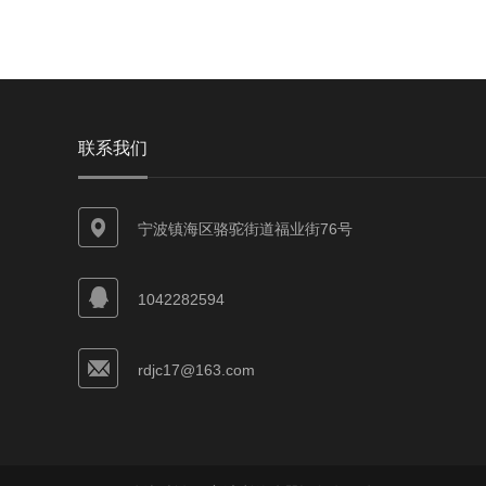
联系我们
宁波镇海区骆驼街道福业街76号
1042282594
rdjc17@163.com