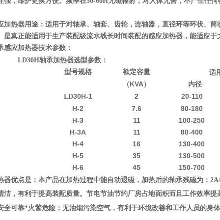
性强，维护更换方便。频率在
50-60H
无磁辐射；对人体无害，不产生任何
应加热器
用途：适用于对轴承、轴套、齿轮，连轴器，直径环等环状、筒
。是真正能适用于生产装配级流水线长时间装配的感应加热器，能适应于
2轴承感应加热器技术参数：
LD
30H
轴承加热器选型参数：
型号规格
额定容量
适
KVA
（
）
内径
30H-1
2
20-110
LD
H-2
7.6
80-180
H-3
11
100-250
H-3A
11
80-400
H-4
16
130-400
H-5
35
130-500
H-6
45
150-700
热器
优点是：本产品在加热过程中能自动退磁，加热后的轴承残磁为：
2A
清洁，有利于提高装配质量。节电节油节约厂房占地面积而且工作效率提
安全可靠*火警危险；无油烟污染空气，
有利于环境改善和工作人员的身