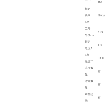
100
额定
功率
40K
KW
工件
5-10
外径
cm
额定
110
电流
A
Z高
<300
温度
℃
温度数
有
显
时间数
有
显
声音提
有
示