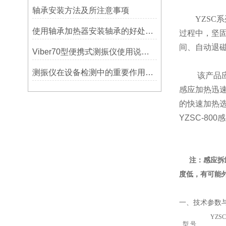
轴承安装方法及所注意事项
YZSC
系
使用轴承加热器安装轴承的好处及优势——宁波利德
过程中，坚
间、自动退磁
Viber70型便携式测振仪使用说明书-宁波市镇海利德仪器设备公司
测振仪在设备检测中的重要作用之简析
该产品应用
感应加热迅
的快速加热
YZSC-80
注：感应拆
度低，有可能
一、技术参数
YZSC
型 号