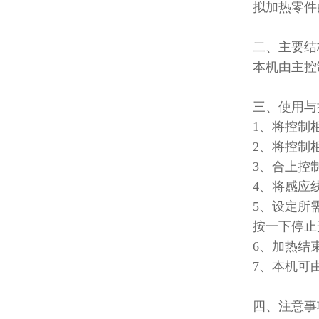
拟加热零件
二、主要结
本机由主控
三、使用与
1
、将控制
2
、将控制
3
、合上控
4
、将感应
5
、设定所
按一下停止
6
、加热结
7
、本机可
四、注意事