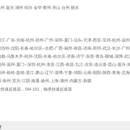
温州 嘉兴 湖州 绍兴 金华 衢州 舟山 台州 丽水
浙江
-
广东
-
河南
-
杭州
-
郑州
-
广州
-
深圳
-
厦门
-
汕头
-
天津
-
西安
-
宝鸡
-
杭州
-
温州
和浩特
-
沈阳
-
长春
-
哈尔滨
--
合肥
-
广西
-
福州
-
南昌
-
济南
-
郑州
-
武汉
-
长沙
-
广州
成都
-
乌鲁木齐
-
杭州
-
沈阳
-
长春
-
哈尔滨
-
济南
-
济宁
-
东营
-
青岛
-
聊城
-
淄博
-
武
湖州
-
温州
-
厦门
--
深圳
-
杭州
-
淮安
-
江西
-
南昌
-
九江
-
吉安
-
连云港
-
昆山
-
嘉兴
-
锦州
-
铁岭
-
盘锦
-
湛江
-
萧山
-
辽宁
-
淄博
-
宁夏
-
绵阳
-
云南
-
朝阳
-
陕西
-
青海
-
北海
州
-
徐州
-
宜兴
-
江阴
-
南通
-
扬州
-
上海
-
滁州
-
内蒙古
-
新疆
轴承快速起拔器，SM-101，轴承快速起拔器
价