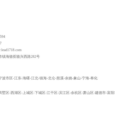
594
7
.lead1718.com
市镇海骆驼骆兴西路282号
宁波市区
-
江东
-
海曙
-
江北
-
镇海
-
北仑
-
慈溪
-
余姚
-
象山
-
宁海
-
奉化
拱墅区
-
西湖区
-
上城区
-
下城区
-
江干区
-
滨江区
-
余杭区
-
萧山区
-
建德市
-
富阳