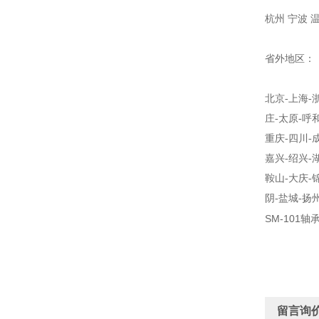
杭州 宁波 
省外地区：
北京
-
上海
-
庄
-
太原
-
呼
重庆
-
四川
-
嘉兴
-
绍兴
-
鞍山
-
大庆
-
阴
-
盐城
-
扬
SM-101
留言询