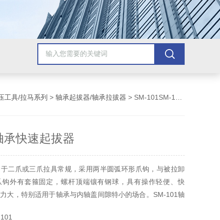
压工具/拉马系列
>
轴承起拔器/轴承拉拔器
> SM-101SM-101轴承快速起拔器
1轴承快速起拔器
同于二爪或三爪拉具常规，采用两半圆弧环形爪钩，与被拉卸
爪钩外有套箍固定，螺杆顶端镶有钢球，具有操作轻便、快
力大，特别适用于轴承与内轴盖间隙特小的场合。SM-101轴
。该产品为宁波市镇海利德仪器设备有限公司生产销售，咨
101