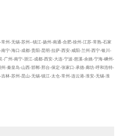
-
常州
-
无锡
-
苏州
--
镇江
-
扬州
-
南通
-
合肥
-
徐州
-
江苏
-
常熟
-
石家
-
南宁
-
海口
-
成都
-
贵阳
-
昆明
-
拉萨
-
西安
-
咸阳
-
兰州
-
西宁
-
银川
-
汉
-
广州
-
南宁
-
浙江
-
成都
-
西安
-
大连
-
宁波
-
慈溪
-
余姚
-
宁海
-
嵊州
-
湖州
-
秦皇岛
-
山西
-
邯郸
-
邢台
-
保定
-
张家口
-
承德
-
廊坊
-
呼和浩特
-
-
吉林
-
苏州
-
昆山
-
无锡
-
镇江
-
太仓
-
常州
-
连云港
-
淮安
-
无锡
-
淮