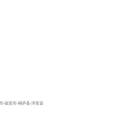
市
-
临安市
-
桐庐县
-
淳安县