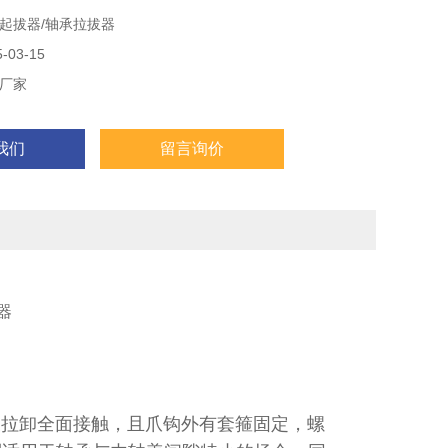
起拔器/轴承拉拔器
03-15
厂家
我们
留言询价
拔器
拉卸全面接触，且爪钩外有套箍固定，螺