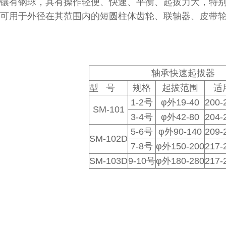
镶有钢球，具有操作轻便、快速、平衡、起拔力大，特
可用于外径在其范围内的短圆柱体齿轮、联轴器、皮带
轴承快速起拔器
型 号
规格
起拔范围
适
1-2号
φ外19-40
200-
SM-101
3-4号
φ外42-80
204-
5-6号
φ外90-140
209-
SM-102D
7-8号
φ外150-200
217-
SM-103D
9-10号
φ外180-280
217-