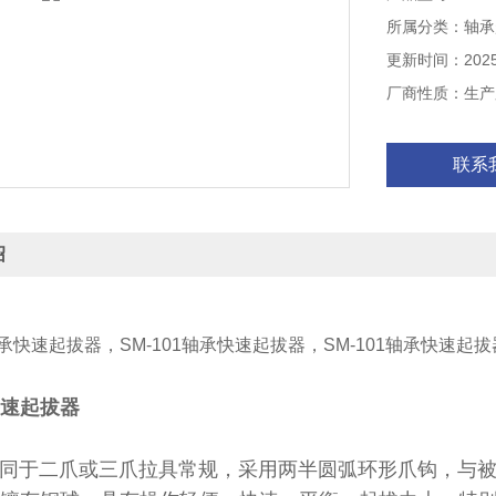
询，：
所属分类：轴承
更新时间：2025-
厂商性质：生产
联系
绍
1轴承快速起拔器，SM-101轴承快速起拔器，SM-101轴承快速起
速起拔器
于二爪或三爪拉具常规，采用两半圆弧环形爪钩，与被