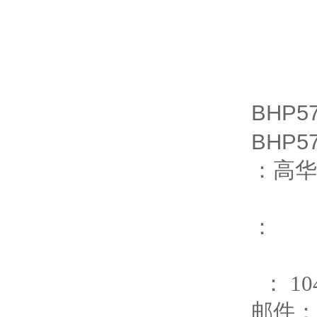
BHP
BHP
：高华
：
： 104
邮件： r