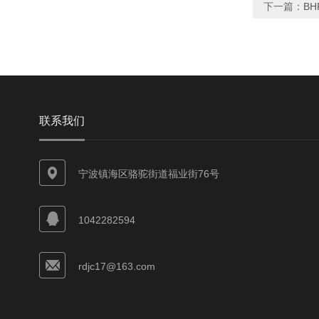
下一篇：
B
联系我们
宁波镇海区骆驼街道福业街76号
1042282594
rdjc17@163.com