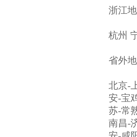
浙江地
杭州 
省外地
北京
-
安
-
宝
苏
-
常
南昌
-
安
-
咸