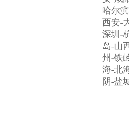
哈尔滨
西安
-
深圳
-
岛
-
山
州
-
铁
海
-
北
阴
-
盐