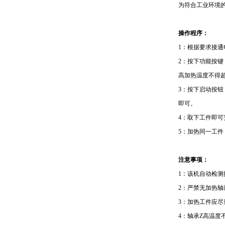
为符合工业环境
操作程序：
1
：根据要求接通
2
：按下功能按键
高加热温度不得
3
：按下启动按钮
即可。
4
：取下工件即可
5
：加热同一工件
注意事项：
1
：该机自动检测
2
：严禁无加热轴
3
：加热工件应尽
4
：轴承Z高温度