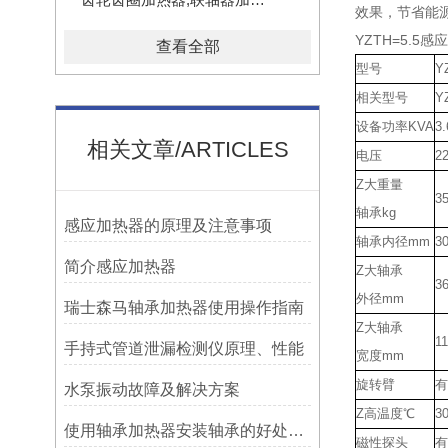
效果，节省能
YZTH=5.5
查看全部
型号
Y
相关型号
Y
设备功率
KVA
3.
相关文章/ARTICLES
电压
2
Z大重量
3
轴承
kg
感应加热器的原理及注意事项
轴承内径
mm
30
简介感应加热器
Z大轴承
3
外径
mm
瑞士森马轴承加热器使用操作指南
Z大轴承
1
手持式管道泄漏检测仪原理、性能
宽度
mm
旋转臂
有
水泵振动故障及解决方案
Z高温度
℃
3
使用轴承加热器安装轴承的好处及优势——宁波利德
磁性探头
有