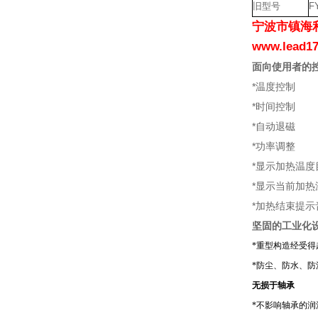
旧型号
F
宁波市镇海利
www.lea
面向使用者的
*温度控制
*时间控制
*自动退磁
*功率调整
*显示加热温
*显示当前加
*加热结束提示
坚固的工业化
*
重型构造经受得
*
防尘、防水、防
无损于轴承
*
不影响轴承的润