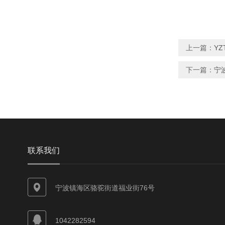
上一篇：
Y
下一篇：
宁
联系我们
宁波镇海区骆驼街道福业街76号
1042282594