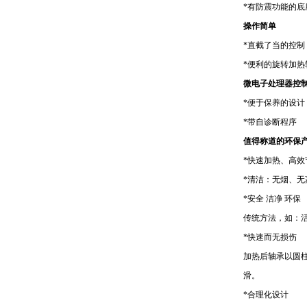
*
有防震功能的底
操作简单
*
直截了当的控制
*
便利的旋转加热
微电子处理器控
*
便于保养的设计
*
带自诊断程序
值得称道的环保
*
快速加热、高效
*
清洁：无烟、无
*
安全 洁净 环保
传统方法，如：
*
快速而无损伤
加热后轴承以圆
滑。
*
合理化设计