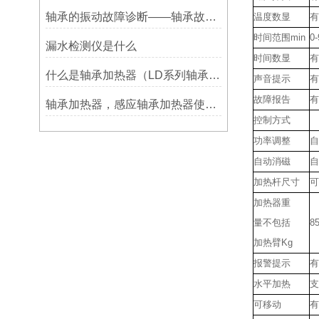
轴承的振动故障诊断——轴承故障检测仪
温度数显
有
时间范围
min
0-
漏水检测仪是什么
时间数显
有
什么是轴承加热器（LD系列轴承加热器）-宁波利德仪器
声音提示
有
故障报告
有
轴承加热器，感应轴承加热器使用常见问题总结！
控制方式
功率调整
自
自动消磁
自
加热杆尺寸
可
加热器重
量不包括
8
加热臂
Kg
报警提示
有
水平加热
支
可移动
有