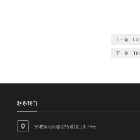
上一篇：
L
下一篇：
TI
联系我们
宁波镇海区骆驼街道福业街76号