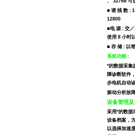
、 3276
■ 谱 线 数 : 
12800
■电 源 :
使用 8 小时
■ 存 储 :
系统功能：
*的数据采集
障诊断软件
步电机自动诊
振动分析故
设备管理及
采用*的数
设备档案，
以选择加速