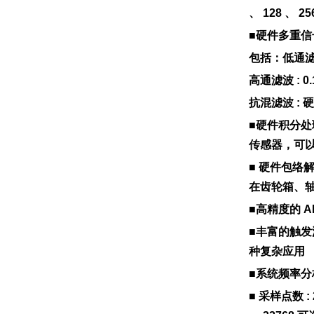
、 128 、
■硬件多重信
包括：低通滤波 
高通滤波 : 0.
抗混滤波 :
■硬件积分
传感器，可
■ 硬件包络
在齿轮箱、
■高精度的 A
■丰富的触
种复杂应用
■系统频率分析
■ 采样点数 : 2