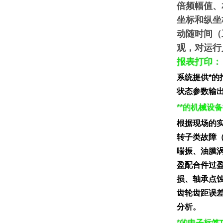
倍频幅值、
坐标和纵坐
动随时间（
观，对运行
报表打印：
系统提供*
状态参数输出
**的机械设
根据现场的
转子类故障
喘振、油膜
盈配合件过
损、轴承点
齿轮齿距误
分析。
*的电子标签