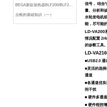
信号， 结合
BEGA新款加热器BLF200/BLF201/BLF202参数选型表
量、分析和
点检的基础知识（一）
水轮发电机
能，尽可能
LD-VA200
情况配置 2/
的诊断工具
LD-VA2
■USB2.
■灵活的选择振动
通道
■各通道优
间干扰
■ 硬件多通
■ 硬件程控增益