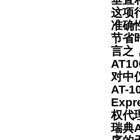
这项
准确
节省
言之
AT1
对中
AT-
Expr
权代
瑞典A