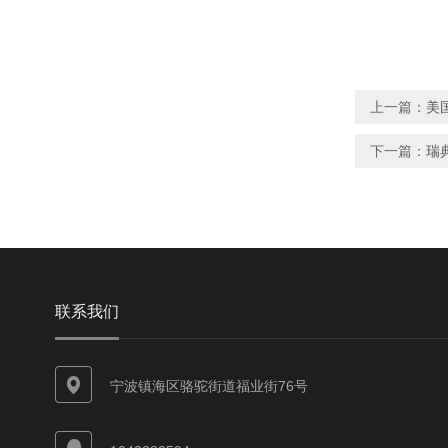
上一篇：
美
下一篇：
瑞典
联系我们
宁波镇海区骆驼街道福业街76号