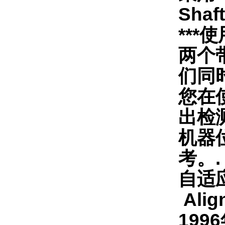
Sha
***使
两个
们同
您在
出检
机器
考。
自适
Alig
199