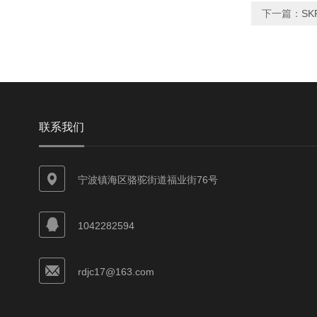
下一篇：
S
联系我们
宁波镇海区骆驼街道福业街76号
1042282594
rdjc17@163.com