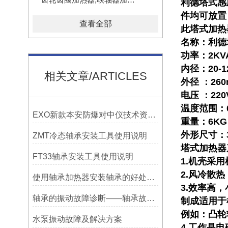
利德塔式感
件均可放置
查看全部
此塔式加热
名称
：
利德
功率：2KV
内径：20-1
相关文章/ARTICLES
外径 ：2
电压 ：220
温度范围：0
EXO新款本安防爆对中仪技术资料简介——宁波利德仪器
重量：6KG
外形尺寸：32
ZMT冷态轴承安装工具使用说明
塔式加热器
FT33轴承安装工具使用说明
1.机壳采
2.风冷散
使用轴承加热器安装轴承的好处及优势——宁波利德
3.效率高
轴承的振动故障诊断——轴承故障检测仪
制成适用于
例如：凸轮
水泵振动故障及解决方案
4.工作是