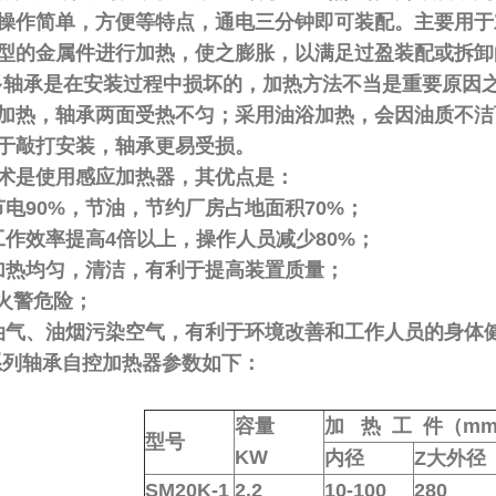
操作简单，方便等特点，通电三分钟即可装配。主要用于
型的金属件进行加热，使之膨胀，以满足过盈装配或拆卸
承是在安装过程中损坏的，加热方法不当是重要原因之
加热，轴承两面受热不匀；采用油浴加热，会因油质不洁
于敲打安装，轴承更易受损。
术是使用感应加热器，其优点是：
节电90%，节油，节约厂房占地面积70%；
工作效率提高4倍以上，操作人员减少80%；
加热均匀，清洁，有利于提高装置质量；
*火警危险；
油气、油烟污染空气，有利于环境改善和工作人员的身体
K系列轴承自控加热器参数如下：
容量
加 热 工 件（m
型号
KW
内径
Z大外径
SM20K-1
2.2
10-100
280