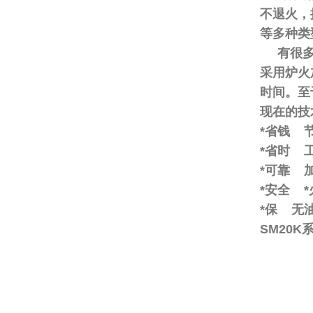
不退火，
等多种类
有很多轴
采用炉火
时间。至
现在的技
*省钱 
*省时 
*可靠 
*安全 
*保 无
SM20