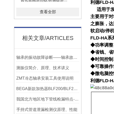
利德
FLD-H
适用于
查看全部
主要用于对
之膨胀，达
软启动/停
相关文章/ARTICLES
FLD-HA
系
◆功率调整
◆省钱、省
轴承的振动故障诊断——轴承故障检测仪
◆时间控制
◆可靠操作
测振仪简介、原理、技术讲义
◆微电脑控
ZMT冷态轴承安装工具使用说明
利德
FLD-H
BEGA新款加热器BLF200/BLF201/BLF202参数选型表
我国北方地区地下管线检漏特点-宁波利德仪器
手持式管道泄漏检测仪原理、性能