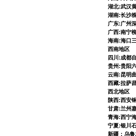
湖北:武汉
湖南:长沙
广东:广州
广西:南宁
海南:海口
西南地区
四川:成都
贵州:贵阳
云南:昆明
西藏:拉萨
西北地区
陕西:西安
甘肃:兰州
青海:西宁
宁夏:银川
新疆：乌鲁