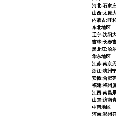
河北:石家
山西:太原
内蒙古:呼
东北地区
辽宁:沈阳
吉林:长春
黑龙江:哈
华东地区
江苏:南京
浙江:杭州
安徽:合肥
福建:福州
江西:南昌
山东:济南
中南地区
河南:郑州