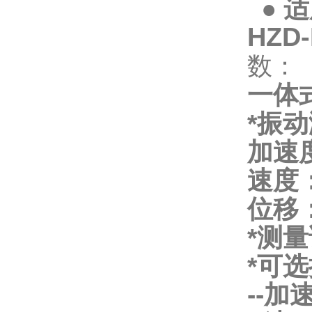
● 
HZ
数：
一体
*振
加速度：
速度： 
位移： 
*测量
*可
--加