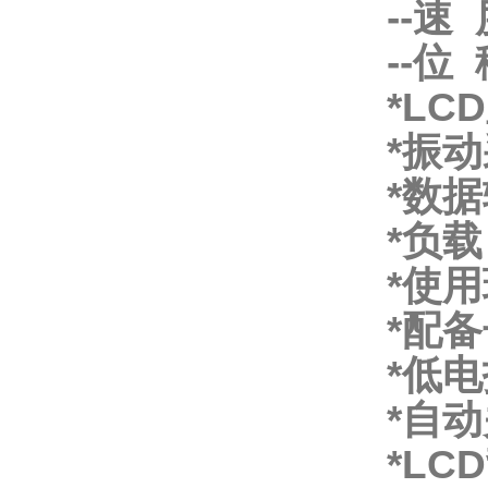
--速 
--位 
*L
*振
*数
*负
*使用
*配
*低
*自
*LC