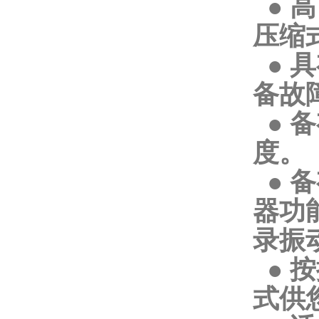
● 
压缩
● 
备故
● 
度。
● 
器功
录振
● 
式供