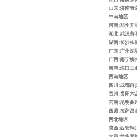
山东:济南
中南地区
河南:郑州
湖北:武汉
湖南:长沙
广东:广州
广西:南宁
海南:海口三
西南地区
四川:成都
贵州:贵阳
云南:昆明
西藏:拉萨昌
西北地区
陕西:西安
甘肃:兰州