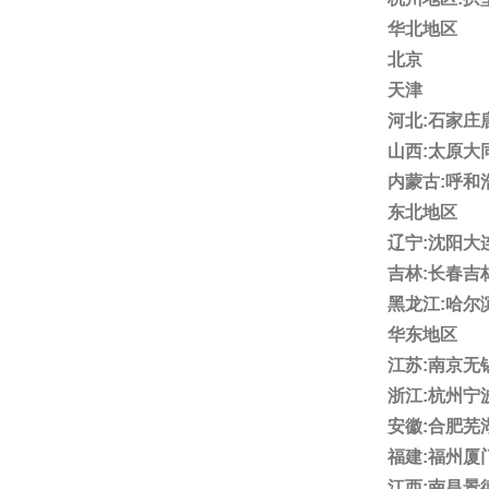
华北地区
北京
天津
河北:石家
山西:太原
内蒙古:呼
东北地区
辽宁:沈阳
吉林:长春吉
黑龙江:哈
华东地区
江苏:南京
浙江:杭州
安徽:合肥
福建:福州厦
江西:南昌