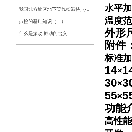
水平加
我国北方地区地下管线检漏特点-宁波利德仪器
温度范
点检的基础知识（二）
外形
什么是振动 振动的含义
附件
标准加
14
1
×
30
3
×
55
5
×
功能
高性能