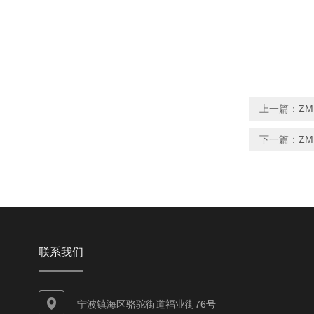
上一篇：
Z
下一篇：
Z
联系我们
宁波镇海区骆驼街道福业街76号