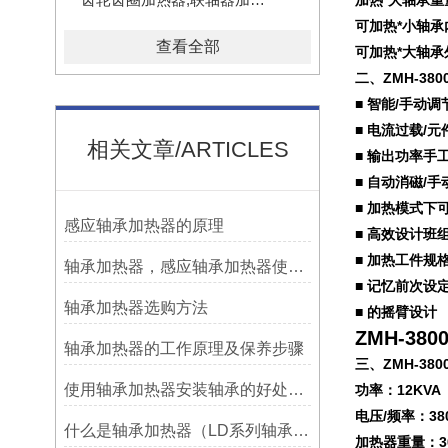
加热*大轴承重量
可加热*小轴承
查看全部
可加热*大轴承
二、
ZMH-38
■ 智能/手动
■ 电流过载/
相关文章/ARTICLES
■ 输出功率手
■ 自动消磁/
■ 加热模式下
感应轴承加热器的原理
■ 高效设计班
■ 加热工件规
轴承加热器，感应轴承加热器使用常见问题总结！
■ 记忆前次设
轴承加热器选购方法
■ 的摇臂设计
ZMH-3
轴承加热器的工作原理及保养步骤
三、
ZMH-38
使用轴承加热器安装轴承的好处及优势——宁波利德
功率：12KVA
电压/频率：38
什么是轴承加热器（LD系列轴承加热器）-宁波利德仪器
加热器重量：3