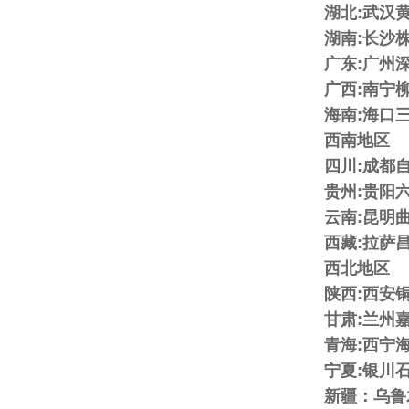
湖北:武汉
湖南:长沙
广东:广州
广西:南宁
海南:海口
西南地区
四川:成都
贵州:贵阳
云南:昆明
西藏:拉萨
西北地区
陕西:西安
甘肃:兰州
青海:西宁
宁夏:银川
新疆：乌鲁