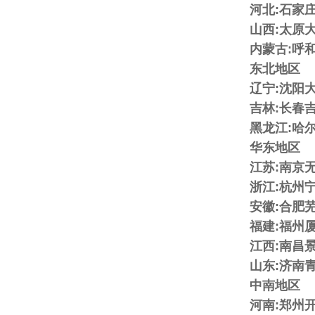
河北:石家
山西:太原
内蒙古:呼
东北地区
辽宁:沈阳
吉林:长春
黑龙江:哈
华东地区
江苏:南京
浙江:杭州
安徽:合肥
福建:福州
江西:南昌
山东:济南
中南地区
河南:郑州