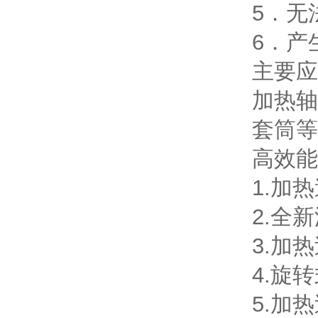
5．无
6．产
主要应
加热轴
套筒等
高效能
1.加
2.全
3.加
4.旋
5.加