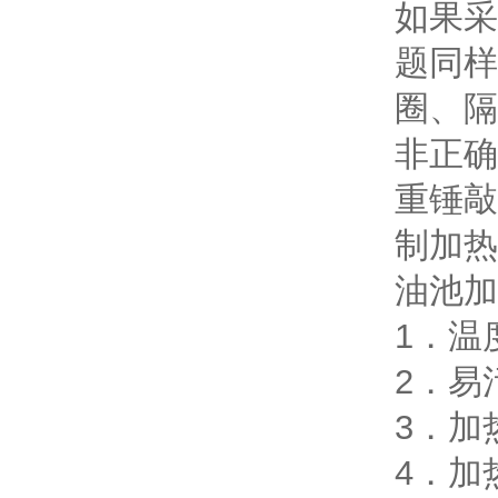
如果采
题同样
圈、隔
非正确
重锤敲
制加热
油池加
1．温
2．易
3．加
4．加