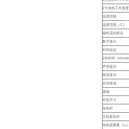
Z大加热工件宽
温度控制
温度范围（℃）
磁性温控探头
数字显示
时间设定
Z长时间（minut
声音提示
错误显示
自动保温
退磁
外型尺寸
加热杆
立柱延长杆
加热器重量（㎏