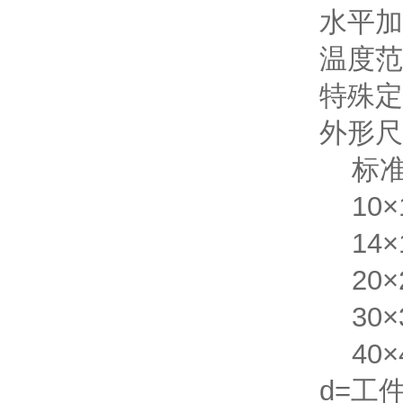
水平加
温度范
特殊定
外形尺寸
标准
10×1
14×1
20×2
30×3
40×4
d=工