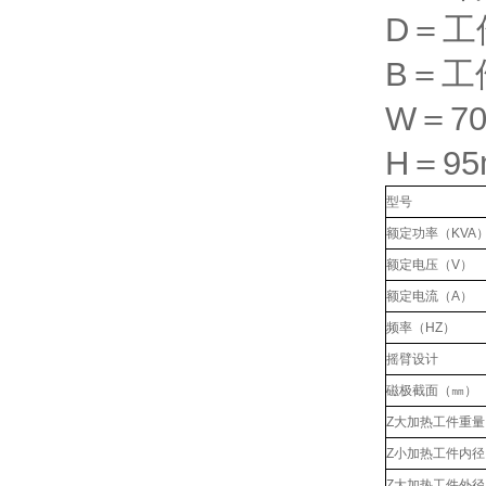
D＝工
B＝工
W＝7
H＝9
型号
额定功率（KVA
额定电压（V）
额定电流（A）
频率（HZ）
摇臂设计
磁极截面（㎜）
Z大加热工件重
Z小加热工件内
Z大加热工件外