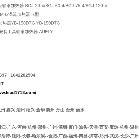
承加热器 BGJ-20-4/BGJ-60-4/BGJ-75-4/BGJ-120-4
RM Ix涡流加热器 Ix型
器YB-150DTG YB-150DTG
态安装工具轴承加热器 AUELY
：
97 ,1042282594
17
www.lead1718.com/
温州 嘉兴 湖州 绍兴 金华 衢州 舟山 台州 丽水
浙江-广东-河南-杭州-郑州-广州-深圳-厦门-汕头-天津-西安-宝鸡-杭州-温州
和浩特-沈阳-长春-哈尔滨--合肥-广西-福州-南昌-济南-郑州-武汉-长沙-广州