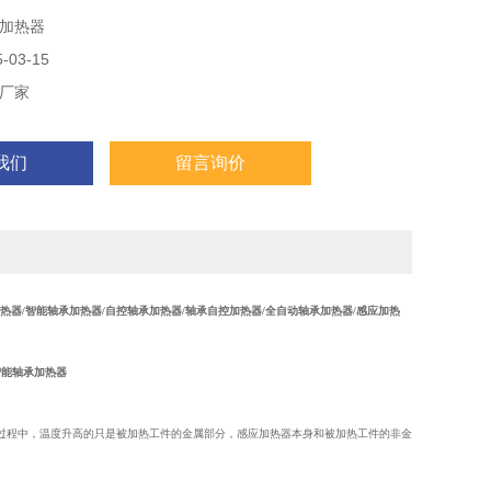
加热器
03-15
厂家
我们
留言询价
热器/智能轴承加热器/自控轴承加热器/轴承自控加热器/全自动轴承加热器/感应加热
智能轴承加热器
过程中，温度升高的只是被加热工件的金属部分，感应加热器本身和被加热工件的非金