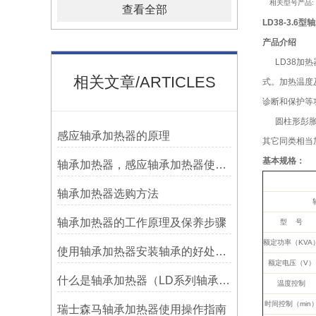
相关型号产品: LD38-
查看全部
LD38-3.6
产品介绍
LD38加热
相关文章/ARTICLES
式。加热温度
诊断和保护等
圆柱形彭胀，
感应轴承加热器的原理
其它同类相当
基本规格：
轴承加热器，感应轴承加热器使用常见问题总结！
轴承加热器选购方法
轴承加热器的工作原理及保养步骤
型 号
额定功率（KVA
使用轴承加热器安装轴承的好处及优势——宁波利德
额定电压（V）
什么是轴承加热器（LD系列轴承加热器）-宁波利德仪器
温度控制
时间控制（min
瑞士森马轴承加热器使用操作指南