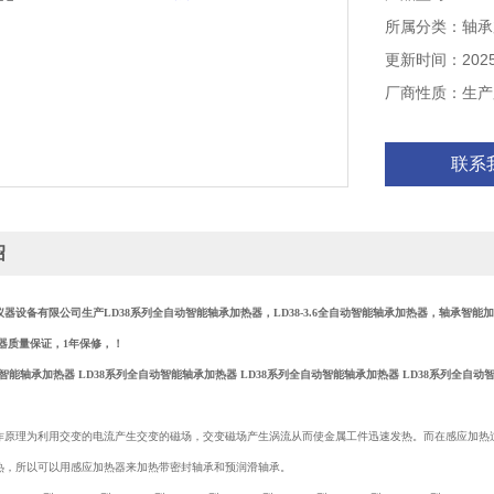
所属分类：轴承
更新时间：2025-
厂商性质：生产
联系
绍
仪器设备有限公司生产
LD38系列全自动智能轴承加热器，LD38-3.6全自动智能轴承加热器
，
轴承智能加
器
质量保证，1年保修，！
动智能轴承加热器 LD38系列全自动智能轴承加热器 LD38系列全自动智能轴承加热器 LD38系列全自动
作原理为利用交变的电流产生交变的磁场，交变磁场产生涡流从而使金属工件迅速发热。而在感应加热
热，所以可以用感应加热器来加热带密封轴承和预润滑轴承。