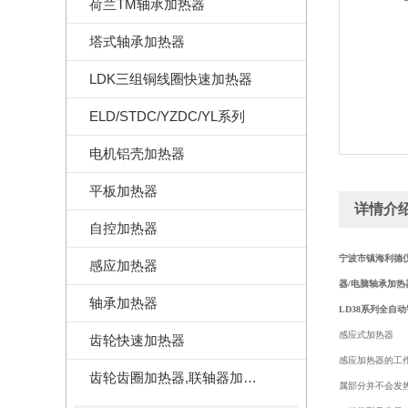
荷兰TM轴承加热器
塔式轴承加热器
LDK三组铜线圈快速加热器
ELD/STDC/YZDC/YL系列
电机铝壳加热器
平板加热器
详情介
自控加热器
宁波市镇海利德
感应加热器
器/电脑轴承加热
轴承加热器
LD38系列全自
感应式加热器
齿轮快速加热器
感应加热器的工
齿轮齿圈加热器,联轴器加热器
属部分并不会发