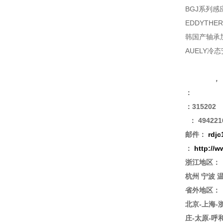
BGJ系列感应轴
EDDYTHE
韩国产轴承加热
AUELY冷
，
：315202
： 4942216
邮件：
rdjc
：
http://
浙江地区：
杭州 宁波 
省外地区：
北京-上海-
庄-太原-呼