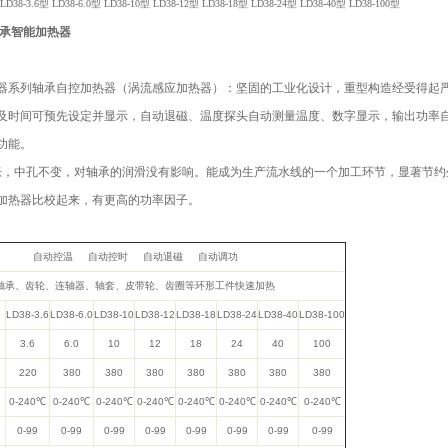
3.6型 LD38-6.0型 LD38-10型 LD38-12型 LD38-18型 LD38-24型 LD38-40型 LD38-100型
型轴承智能加热器
器系列轴承自控加热器（涡流感应加热器）：坚固的工业化设计，重型构造经受得起
及时间可预先设定并显示，自动退磁、温度探头自动测量温度、数字显示，输出功率
功能。
中孔不变，对轴承的润滑没有影响。能成为生产流水线的一个加工环节，显著节约
加热器比校起来，有更高的功率因子。
自动控温 自动控时 自动退磁 自动调功
轴承、齿轮、连轴器、轴套、皮带轮、齿圈等环形工件快速加热
LD38-3.6
LD38-6.0
LD38-10
LD38-12
LD38-18
LD38-24
LD38-40
LD38-100
）
3.6
6.0
10
12
18
24
40
100
220
380
380
380
380
380
380
380
0-240℃
0-240℃
0-240℃
0-240℃
0-240℃
0-240℃
0-240℃
0-240℃
）
0-99
0-99
0-99
0-99
0-99
0-99
0-99
0-99