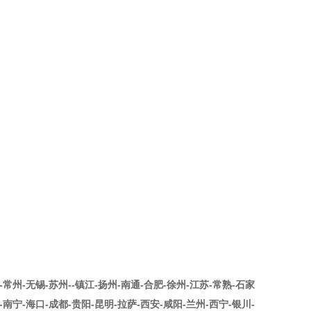
-常州-无锡-苏州--镇江-扬州-南通-合肥-徐州-江苏-常熟-石家
-南宁-海口-成都-贵阳-昆明-拉萨-西安-咸阳-兰州-西宁-银川-