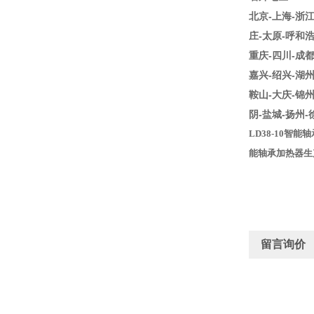
北京-上海-浙江
庄-太原-呼和浩
重庆-四川-成都
嘉兴-绍兴-湖州
鞍山-大庆-锦州
阴-盐城-扬州-
LD38-10智能
能轴承加热器生
留言询价