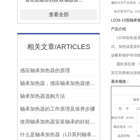
属部分并不会发热，
相关型号产品: LD38-3.6
查看全部
LD38-10型轴
产品介绍
LD38加热器
相关文章/ARTICLES
式。加热温度及
诊断和保护等功
圆柱形彭胀，中
感应轴承加热器的原理
其它同类相当加
基本规格：
轴承加热器，感应轴承加热器使用常见问题总结！
轴承加热器选购方法
轴承
轴承加热器的工作原理及保养步骤
型 号
LD
额定功率（KVA）
使用轴承加热器安装轴承的好处及优势——宁波利德
额定电压（V）
什么是轴承加热器（LD系列轴承加热器）-宁波利德仪器
温度控制
0