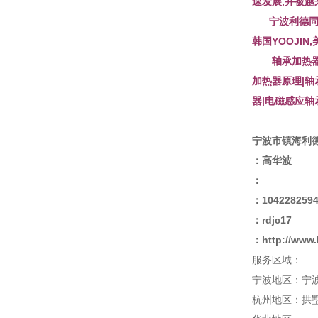
速发展,并被越
宁波利德同时代理
韩国YOOJIN
轴承加热器报价
加热器原理|轴
器|电磁感应轴
宁波市镇海利
：高华波
：
：104228259
：
rdjc17
：
http://www
服务区域：
宁波地区：宁波
杭州地区：拱墅