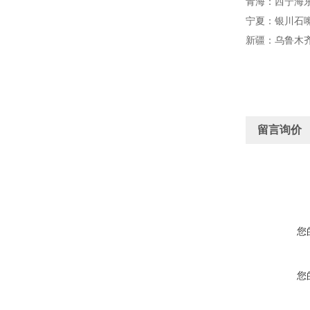
青海：西宁海
宁夏：银川石
新疆：乌鲁木
留言询价
您
您