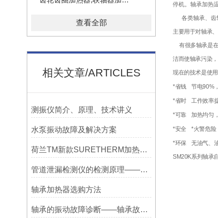
停机。轴承加热
各类轴承、齿
查看全部
主要用于对轴承、
有很多轴承是
洁而使轴承污染，
相关文章/ARTICLES
现在的技术是使用
*
省钱
节电90%
*
省时
工作效率提
测振仪简介、原理、技术讲义
*
可靠
加热均匀
水泵振动故障及解决方案
*
安全
*火警危险
*
环保
无油气、
荷兰TM新款SURETHERM加热器操作介绍
SM20K系列轴
管道泄漏检测仪的检测原理——宁波利德
轴承加热器选购方法
轴承的振动故障诊断——轴承故障检测仪