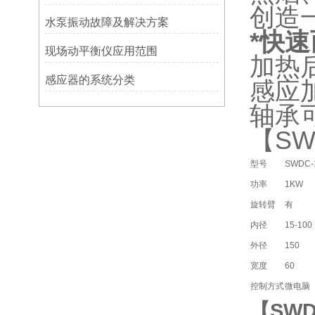
创造
水泵振动故障及解决方案
*
快速
现场动平衡仪应用范围
加热
感应器的系统分类
感应
轴承
【S
型号
SWDC-
功率
1KW
旋转臂
有
内径
15-100
外径
150
宽度
60
控制方式
微电脑
【SW