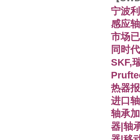
宁波利
感应轴
市场已
同时代
SKF,
Pruf
热器报
进口轴
轴承加
器|轴
器|移