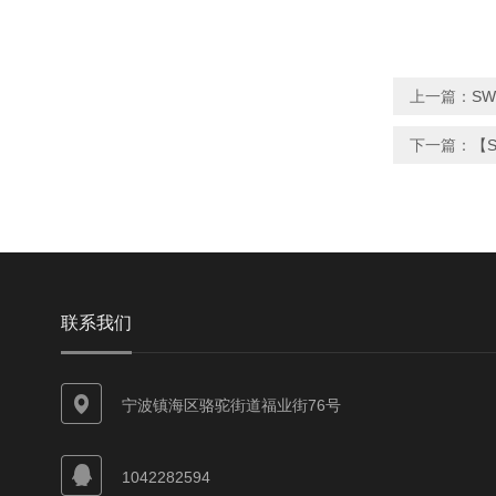
上一篇：
S
下一篇：
【
联系我们
宁波镇海区骆驼街道福业街76号
1042282594