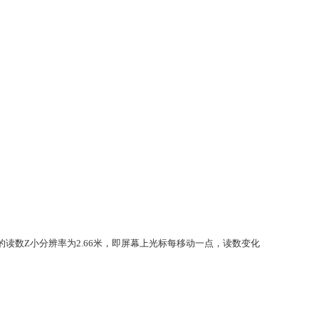
的读数Z小分辨率为
2.66
米，即屏幕上光标每移动一点，读数变化