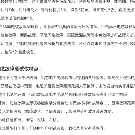
规模数据处理能力，超大屏幕的彩色液晶显示，使采集的波形正规、线条细、拐
功能Z全，功能键Z少、智能化程度Z高、操作Z简单、可扩充性Z强、真正便
电缆测试仪的新时代。
D-3800
电缆故障测试仪，可用现代经典的直流高压闪络法、冲击高压电感取样
的短路故障、断路故障、高阻闪络故障、高阻泄漏故障等多种故障进行故障分析
市话电缆、控制电缆进行故障分析与初步测试，还可以对未知电缆的全长进行校
、检修*的检测设备。
缆故障测试仪特点：
型号不同电压等级的铜、铝芯电力电缆和市话电缆的各种故障。常见的油侵纸电
度已经在仪器中预置，电缆长度及故障距离无须人工换算，由仪器自动换算并显
型号电缆的开路、低阻故障及电力电缆的高阻闪络性故障和高阻泄漏性故障。
开路、短路故障波形仪器能自动分析自动由双游标标出故障点，并显示故障距离
显示两幅波形
（
故障波形、全貌波形
）
，给用户分析波形带来方便。
形可任意扩展、压缩、左移、右移。
板式微型打印机，可随时打印测试波形、数据及其它有关内容。