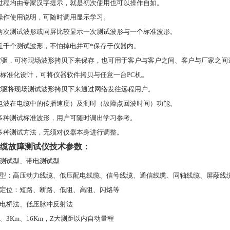
过程均由专家汉字提示，就是初次使用也可以操作自如。
操作使用说明，可随时调用显示学习。
两次测试波形或同屏比较显示一次测试波形与一个标准波形。
近千个测试波形，不怕掉电并可*保存于仪器内。
软驱，可将现场波形拷贝下来保存，也可用于客户与客户之间、客户与厂家之间
*标准化设计，可将仪器软件拷贝与任意一台
PC
机。
软驱将现场测试波形拷贝下来通过网络发往远程用户。
电波在电缆中的传播速度
）
及测时
（
故障点回波时间
）
功能。
多种测试标准波形，用户可随时调出学习参考。
多种测试方法，无须对仪器本身进行调整。
缆故障测试仪技术参数：
测试型、带电测试型
型：高压动力线缆、低压配电线缆、信号线缆、通信线缆、同轴线缆、屏蔽线
定位：短路、断路、低阻、高阻、闪烙等
电桥法、低压脉冲反射法
、
3Km
、
16Km
，Z大测距以内自动量程