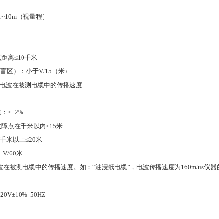
1%
.1~10m（
视量程
）
试距离
≤10
千米
（
盲区
）
：小于
V/15（
米
）
电波在被测电缆中的传播速度
差：
≤±2%
故障点在千米以内
≤15
米
千米以上
≤20
米
：
V/60
米
波在被测电缆中的传播速度。如：
“
油浸纸电缆
”
，电波传播速度为
160m/us
仪器
20V±10% 50HZ