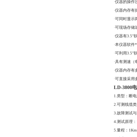
·
仪器的操作
·
仪器内存有
·
可同时显示
·
可现场存储
·
仪器有
3.5″
·
本仪器软件
·
可利用
3.5″
·
具有测速
（
·
仪器内存有
·
可直接采用
LD-3800
电
1.
类型：断电
2.
可测线缆类
3.
故障测试与
4.
测试原理：
5.
量程：
1Km