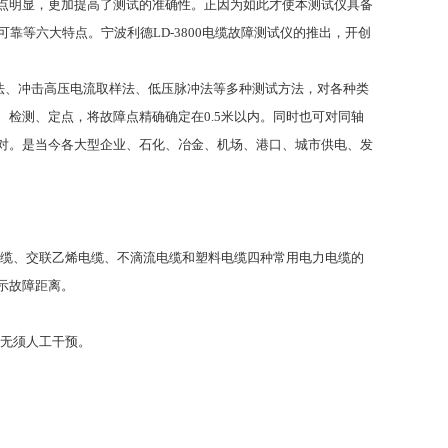
点明显，更加提高了测试的准确性。正因为如此才使本测试仪具备
携可靠等六大特点。宁波利德
LD-3800
电缆故障测试仪的推出，开创
法、冲击高压电流取样法、低压脉冲法等多种测试方法，对各种类
、检测、定点，将故障点精确确定在
0.5
米以内。同时也可对同轴
对。是当今各大型企业、石化、冶金、机场、港口、城市供电、发
缆、交联乙烯电缆、不滴流电缆和塑料电缆四种常用电力电缆的
示故障距离。
无须人工干预。