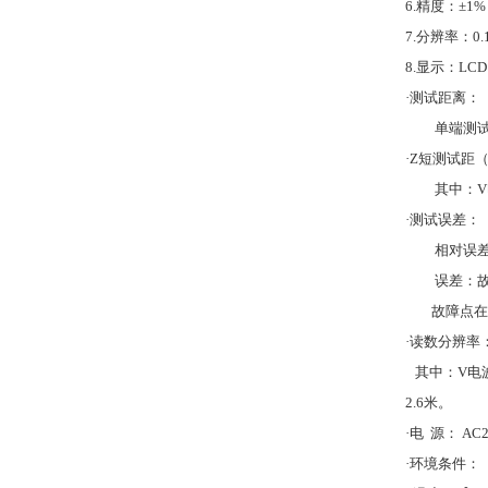
6.
精度：
±
7.
分辨率：
0
8.
显示：
LCD
·
测试距离：
单端测
·
Z短测试距
其中：
V
·
测试误差：
相对误
误差：
故障点在
·
读数分辨率
其中：
V
电
2.6
米。
·
电
源：
AC2
·
环境条件：