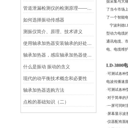
据采集与大
管道泄漏检测仪的检测原理——宁波利德
了当今市场上
了一个智能
如何选择振动传感器
宁波利德
L
测振仪简介、原理、技术讲义
型动力电缆
通讯电缆、
使用轴承加热器安装轴承的好处及优势——宁波利德
电、电缆维护
轴承加热器，感应轴承加热器使用常见问题总结！
LD-3800
电
什么是振动 振动的含义
·
可测试各种
现代的动平衡技术概念和必要性
电波传播速
·
可测试各种
轴承加热器选购方法
·
对于简单的
点检的基础知识（二）
·
一屏可同时
·
屏幕显示波
·
仪器配有面