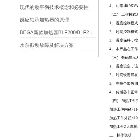
4
、
功率
40.0KV
现代的动平衡技术概念和必要性
（二）
工作模式
感应轴承加热器的原理
1
、
温度控制模式
2
、
时间控制模式
BEGA新款加热器BLF200/BLF201/BLF202参数选型表
3
、
温度保持：按
水泵振动故障及解决方案
4
、
本产品在工作
（三）
数码显示
1
、
温度设定，该
2
、
时间设定可在
3
、
在每个加热周
4
、
传感器非正常
（四）
加热工件
加热工件内径
>11
加热工件外径
<
12
加热工件Z大厚度
三、操作说明