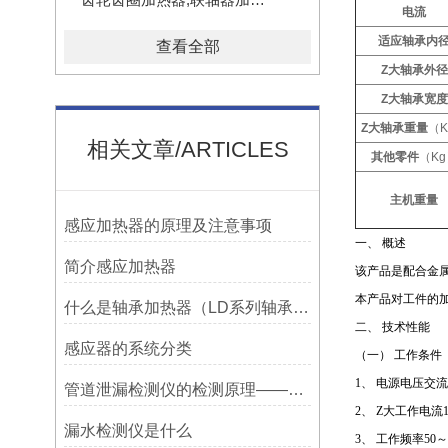
电流
适应轴承内
查看全部
Z大轴承外径
Z大轴承宽度
Z大轴承重量
（K
相关文章/ARTICLES
其他零件
（Kg
主机重量
感应加热器的原理及注意事项
一、
概述
简介感应加热器
该产品是配合金
本产品对工件的
什么是轴承加热器（LD系列轴承加热器）-宁波利德仪器
二、
技术性能
感应器的系统分类
（一）
工作条件
1
、
电源电压交流
管道泄漏检测仪的检测原理——宁波利德
2
、
Z大工作电流
漏水检测仪是什么
3
、
工作频率
50
～