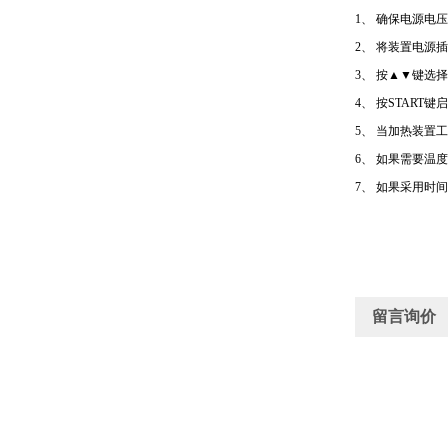
1
、
确保电源电压
2
、
将装置电源插
3
、
按
▲▼
键选择
4
、
按
START
键启
5
、
当加热装置工
6
、
如果需要温度
7
、
如果采用时间
留言询价