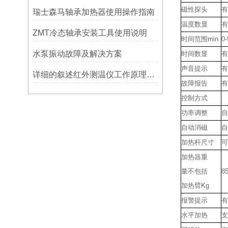
磁性探头
有
瑞士森马轴承加热器使用操作指南
温度数显
有
ZMT冷态轴承安装工具使用说明
时间范围
min
0-
水泵振动故障及解决方案
时间数显
有
声音提示
有
详细的叙述红外测温仪工作原理及应用
故障报告
有
控制方式
功率调整
自
自动消磁
自
加热杆尺寸
可
加热器重
量不包括
8
加热臂
Kg
报警提示
有
水平加热
支