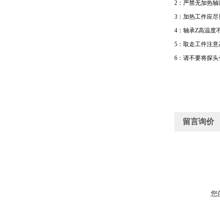
2
：严禁无加热轴
3
：加热工件应尽
4
：轴承Z高温度
5
：取走工件注意
6
：请不要将探头
留言询价
您