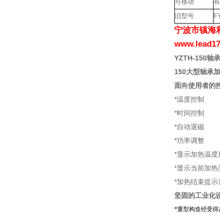
可移动
有
旧型号
F
宁波市镇海利
www.lea
YZTH-150
150大型轴承
面向使用者的
*温度控制
*时间控制
*自动退磁
*功率调整
*显示加热温
*显示当前加
*加热结束提示
坚固的工业化
*
重型构造经受得