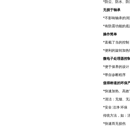
*
防尘、防水、防
无损于轴承
*
不影响轴承的润
*
有防震功能的底
操作简单
*
直截了当的控制
*
便利的旋转加热
微电子处理器控
*
便于保养的设计
*
带自诊断程序
值得称道的环保
*
快速加热、高效
*
清洁：无烟、无
*
安全 洁净 环保
传统方法，如：
*
快速而无损伤