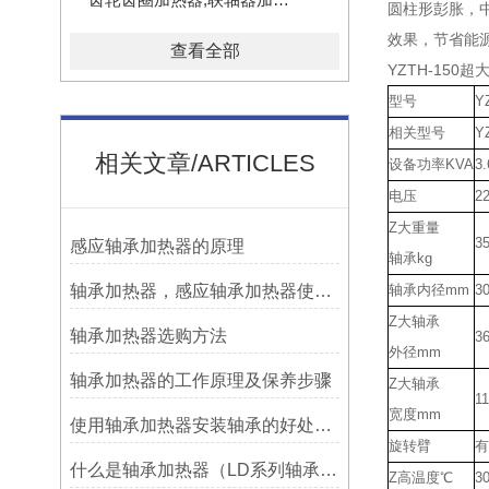
圆柱形彭胀，
效果，节省能
查看全部
YZTH-15
型号
Y
相关型号
Y
相关文章/ARTICLES
设备功率
KVA
3.
电压
2
Z大重量
3
感应轴承加热器的原理
轴承
kg
轴承加热器，感应轴承加热器使用常见问题总结！
轴承内径
mm
30
Z大轴承
轴承加热器选购方法
3
外径
mm
轴承加热器的工作原理及保养步骤
Z大轴承
1
宽度
mm
使用轴承加热器安装轴承的好处及优势——宁波利德
旋转臂
有
什么是轴承加热器（LD系列轴承加热器）-宁波利德仪器
Z高温度
℃
3