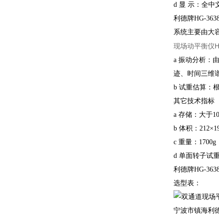
d 显 示：全中
利德牌HG-3
系统主要由大
现场动平衡仪HG
a 振动分析
迹、时间三维
b 试重估算
其它技术指标
a 存储：大于10
b 体积：212×
c 重量：170
d 单面转子试
利德牌HG-36
选型表：
宁波市镇海利