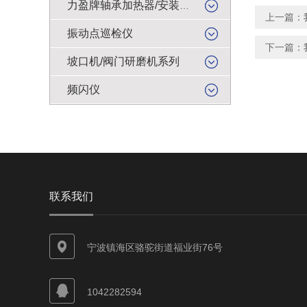
力盈牌轴承加热器/安装工具
上一篇：
振动点巡检仪
下一篇：
坡口机/阀门研磨机系列
频闪仪
联系我们
宁波镇海区骆驼街道福业街76号
1042282594