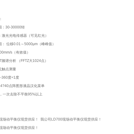
：
：30-30000转
器：激光光电传感器（可见红光）
： 位移0.01～5000μm（峰峰值）
000mm/s（有效值）
FT频谱分析 （FFTZ大1024点）
无触点测量
-360度<1度
64?40点阵图形液晶汉化菜单
衡，一次去除不平衡95%以上
LD700现场动平衡仪现货供应！ 我公司L
型现场动平衡仪现货供应！