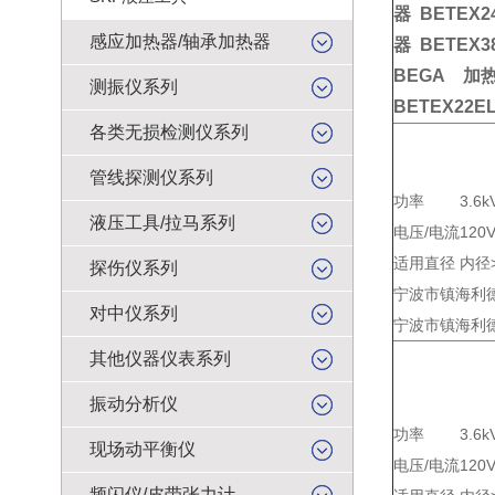
器 BETEX
感应加热器/轴承加热器
器 BETEX
BEGA
加
测振仪系列
BETEX22
各类无损检测仪系列
管线探测仪系列
功率
3.6k
液压工具/拉马系列
电压/电流
120
适用直径
内径>
探伤仪系列
宁波市镇海利德
对中仪系列
宁波市镇海利德
其他仪器仪表系列
振动分析仪
功率
3.6k
现场动平衡仪
电压/电流
120
频闪仪/皮带张力计