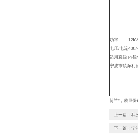
功率
12kV
电压/电流
400/
适用直径
内径>
宁波市镇海利德
荷兰*，质量
上一篇：
我
下一篇：
宁