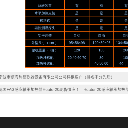
旋转装置
有
有
有
水平加热支架
是
是
是
移动式
是
是
是
磁性测温探头
是
是
是
功率调整
自动
自动
自
外型尺寸（ cm ）
95×56×98
120×50×96
134×50
整机重量（ Kg ）
120
188
26
加热杆标配
20.40.60.70
80
10
加热杆选配
40.50.60
60
、
宁波市镇海利德仪器设备有限公司公司样板客户（排名不分先后）
德国FAG感应轴承加热器Heater20现货供应！ Heater 20感应轴承加热