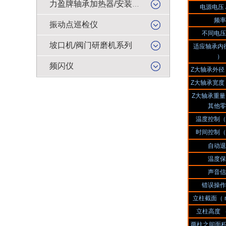
力盈牌轴承加热器/安装工具
电源电压 
频率
振动点巡检仪
不同电压
坡口机/阀门研磨机系列
适应轴承内径
）
频闪仪
Z大轴承外径（
Z大轴承宽度（
Z大轴承重量（
其他零
温度控制（
时间控制（
自动退
温度保
声音信
错误操作
立柱截面（ m
立柱高度 
两柱之间面积