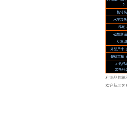
2
旋转装
水平加热
移动
磁性测温
功率调
外型尺寸（ 
整机重量（ 
加热杆
加热杆
利德品牌轴承加热
欢迎新老客