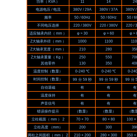
功率（ KVA ）
11
14
24
电源电压 / 电流
380V / 29A
380V / 37A
380V /
频率
50 / 60Hz
50 / 60Hz
50 / 
不同电压选择
220 / 380V
220 / 380V
220 / 
适应轴承内径（ mm ）
φ > 30
φ > 60
φ > 
Z大轴承外径（ mm ）
1000
1100
110
Z大轴承宽度（ mm ）
210
280
35
Z大轴承重量（ Kg ）
250
550
70
其他零件
130
350
40
温度控制（数显）
0-240 ℃
0-240 ℃
0-24
时间控制（数显）
99
分 59 秒
99
分 59 秒
99
分 
自动退磁
有
有
有
温度保持
有
有
有
声音信号
有
有
有
错误操作提示
（数显）
（数显）
（数
立柱截面（ mm ） 2
70 × 70
80 × 80
100 ×
立柱高度 （mm）
200
300
39
两柱之间面积（ mm ） 2
210 × 200
280 × 300
350 ×