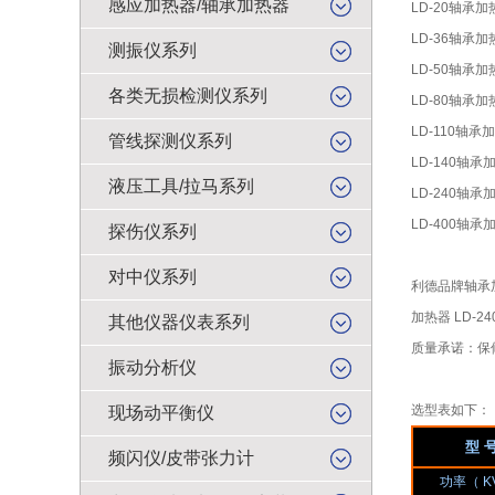
感应加热器/轴承加热器
LD-20轴承
LD-36轴承
测振仪系列
LD-50轴承
各类无损检测仪系列
LD-80轴承加
LD-110轴承
管线探测仪系列
LD-140轴承
液压工具/拉马系列
LD-240轴承
LD-400轴承
探伤仪系列
对中仪系列
利德品牌轴承加热
加热器 LD-2
其他仪器仪表系列
质量承诺：保
振动分析仪
选型表如下：
现场动平衡仪
型 
频闪仪/皮带张力计
功率（ K