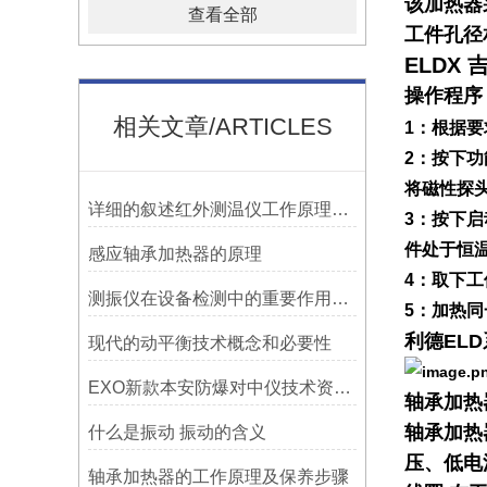
该加热器
查看全部
工件孔径
ELDX
操作程序
相关文章/ARTICLES
1：根据
2：按下
将磁性探头
详细的叙述红外测温仪工作原理及应用
3：按下
件处于恒
感应轴承加热器的原理
4：取下
测振仪在设备检测中的重要作用之简析
5：加热
利德EL
现代的动平衡技术概念和必要性
EXO新款本安防爆对中仪技术资料简介——宁波利德仪器
轴承加热
轴承加热
什么是振动 振动的含义
压、低电
轴承加热器的工作原理及保养步骤