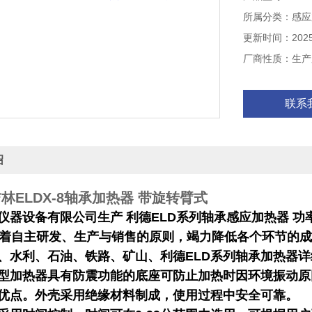
该加热器采用时
所属分类：感应
小，配备不同
加热工件热效率
更新时间：2025-
厂商性质：生产
联系
绍
 吉林ELDX-8轴承加热器 带旋转臂式
仪器设备有限公司生产 利德ELD系列轴承感应加热器 功
自主研发、生产与销售的原则，竭力降低各个环节的成
、水利、石油、铁路、矿山、利德ELD系列轴承加热器
列型加热器具
有防震功能的底座可防止加热时因环境振动原
优点。外壳采用绝缘材料制成，使用过程中安全可靠。