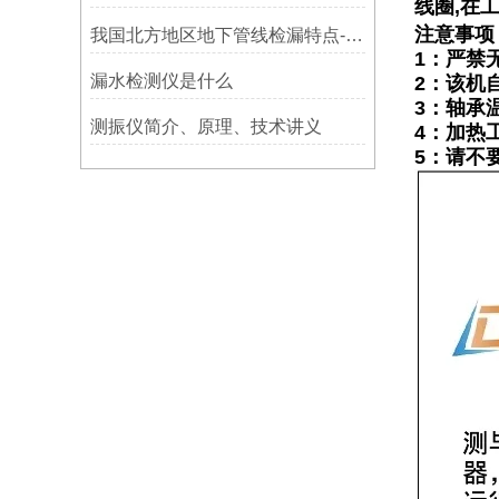
线圈,在
注意事项
我国北方地区地下管线检漏特点-宁波利德仪器
1：严禁
漏水检测仪是什么
2：该机
3：轴承
测振仪简介、原理、技术讲义
4：加热
5：请不