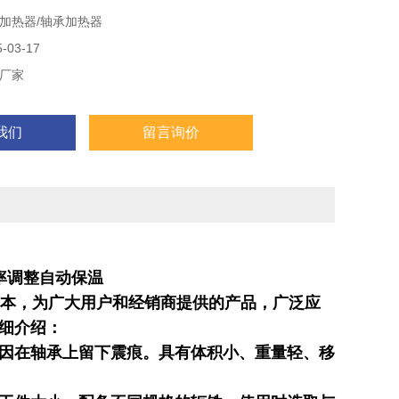
间控制，时间可在0-99分范围内选用，可根据用户工件大
加热器/轴承加热器
规格的轭铁，使用时选取与工件孔径相近规格尺寸轭铁，这样
佳。
03-17
厂家
我们
留言询价
率调整自动保温
本，为广大用户和经销商提供的产品，广泛应
详细介绍：
因在轴承上留下震痕。
具有体积小、重量轻、移