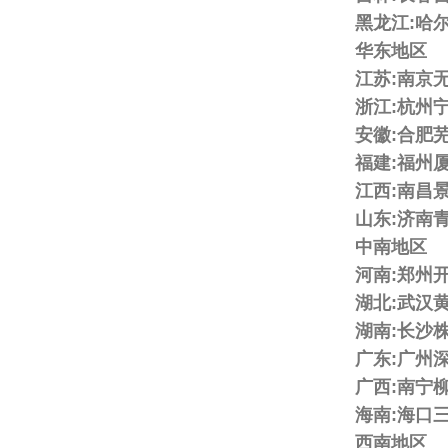
黑龙江:哈
华东地区
江苏:南京
浙江:杭州
安徽:合肥
福建:福州
江西:南昌
山东:济南
中南地区
河南:郑州
湖北:武汉
湖南:长沙
广东:广州
广西:南宁
海南:海口
西南地区