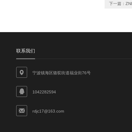
下一篇：
ZN
联系我们
宁波镇海区骆驼街道福业街76号
1042282594
rdjc17@163.com