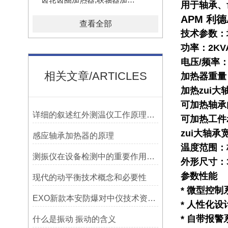
用于轴承、
APM 利
查看全部
技术参数：
功率：2KV
电压/频率：2
相关文章/ARTICLES
加热器重量
加热zui大
可加热轴承内
详细的叙述红外测温仪工作原理及应用
可加热工件z
zui大轴承宽
感应轴承加热器的原理
温度范围：标
测振仪在设备检测中的重要作用之简析
外形尺寸：33
参数性能
现代的动平衡技术概念和必要性
* 微型控
EXO新款本安防爆对中仪技术资料简介——宁波利德仪器
* 人性化
* 自带报
什么是振动 振动的含义