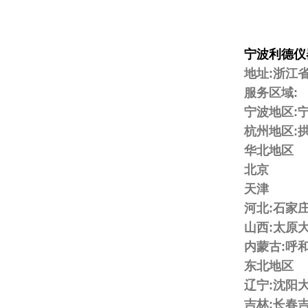
宁波利德仪
地址:浙江
服务区域:
宁波地区:宁
杭州地区:拱
华北地区
北京
天津
河北:石家
山西:太原
内蒙古:呼
东北地区
辽宁:沈阳
吉林:长春