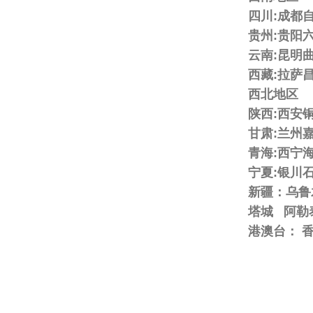
四川:成都
贵州:贵阳
云南:昆明
西藏:拉萨
西北地区
陕西:西安
甘肃:兰州
青海:西宁
宁夏:银川
新疆：乌鲁
塔城 阿勒
港澳台： 香