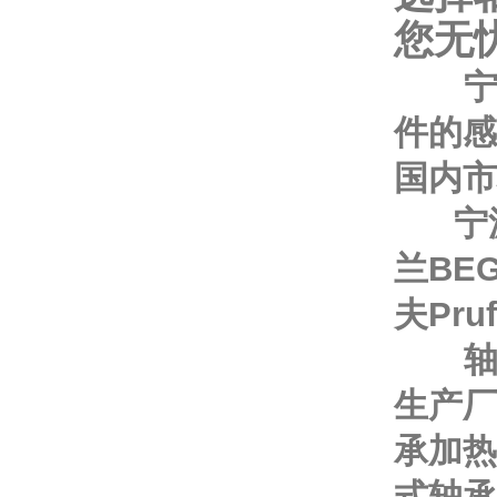
您无
件的感
国内市
宁波利
兰BEG
夫Pru
轴承加
生产厂
承加热
式轴承