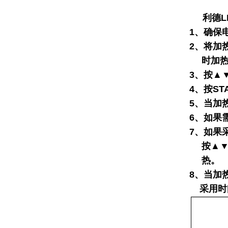
利德LD1
1、确保
2、将加
时加
3、按▲
4、按S
5、当加
6、如果
7、如果
按▲▼
热。
8、当加
采用时间