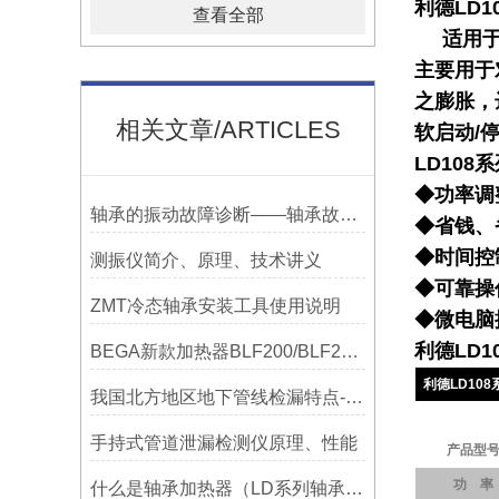
利德
LD1
查看全部
适用
主要用于
之膨胀，
相关文章/ARTICLES
软启动/
LD108
系
◆功率调
轴承的振动故障诊断——轴承故障检测仪
◆省钱、
◆时间控
测振仪简介、原理、技术讲义
◆可靠操
ZMT冷态轴承安装工具使用说明
◆微电脑
利德LD1
BEGA新款加热器BLF200/BLF201/BLF202参数选型表
利德LD10
我国北方地区地下管线检漏特点-宁波利德仪器
手持式管道泄漏检测仪原理、性能
产品型
功 率
什么是轴承加热器（LD系列轴承加热器）-宁波利德仪器