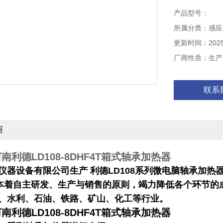
轮、收缩环、
产品型号：
到过盈装配的
所属分类：感应
障、自动调整加
更新时间：2025-
厂商性质：生产
联系
绍
河南利德LD108-8DHF4T箱式轴承加热器
仪器设备有限公司生产 利德
LD108
系列微电脑轴承加热
自主研发、生产与销售的原则，竭力降低各个环节的成
、水利、石油、铁路、矿山、化工等行业。
河南利德LD108-8DHF4T箱式轴承加热器