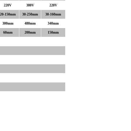
220V
380V
220V
20-150mm
30-250mm
30-160mm
300mm
480mm
340mm
60mm
200mm
150mm