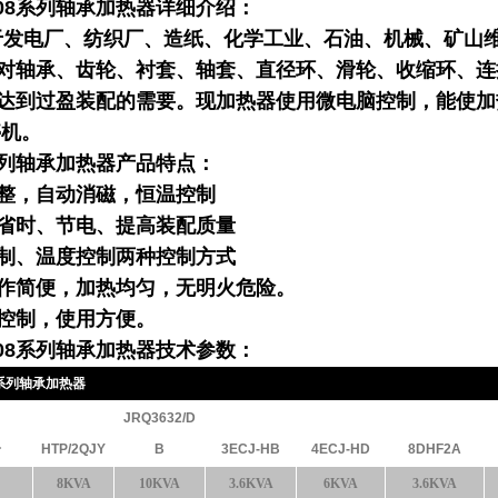
08
系列轴承加热器详细介绍：
于发电厂、纺织厂、造纸、化学工业、石油、机械、矿山
对轴承、齿轮、衬套、轴套、直径环、滑轮、收缩环、连
达到过盈装配的需要。现加热器使用微电脑控制，能使加
停机。
列轴承加热器产品特点：
整，自动消磁，恒温控制
省时、节电、提高装配质量
制、温度控制两种控制方式
作简便，加热均匀，无明火危险
。
控制，使用方便。
08
系列轴承加热器技术参数：
8系列轴承加热器
JRQ3632/D
号
HTP/2QJY
B
3ECJ-HB
4ECJ-HD
8DHF2A
8KVA
10KVA
3.6KVA
6KVA
3.6KVA