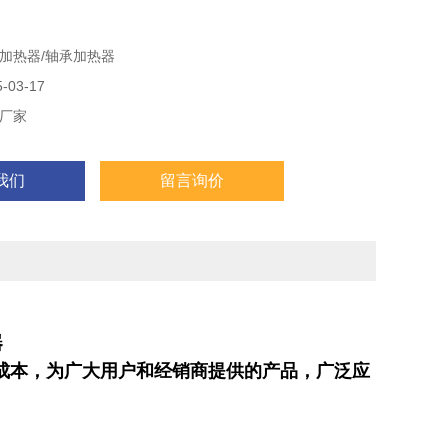
连接器等多种类型的金属件进行加热，通过加热使之膨胀，达
需要。现加热器使用微电脑控制，能使加热器自动检测设备故
加热器/轴承加热器
热器功率、软启动/停机。
03-17
厂家
我们
留言询价
器
本，为广大用户和经销商提供的产品，广泛应