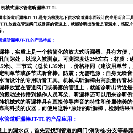
：
机械式漏水管道听漏棒JT-TL
漏水管道听漏棒JT-TL是专为检测地下供水管道漏水而设计的专用听音工具
JTTL放置在管道阀门或暴露的管道上，就能诊听出附近是否漏水，感应
朵。
道听漏棒JT-TL的
产品特点：
漏棒，实质上是一个精简化的放大式听漏器。
具有方便，
孔间隙处，以深入被测点。可测深度达2米左右；材质：碳
米或1.5米)、三节式（总长1.35米），价格相同（建议用
定制单节或多节式听音棒。防震；无需电源；自身无噪音
水而设计的专用听音工具。机械式听漏棒由高质量传音材
漏棒放置在管道阀门或暴露的管道上，就能诊听出附近是
的振动波传播到操作人员耳朵。听漏棒还可以用来诊听例
纯机械式的听漏棒具有直接传导声音的特性和价廉物美的
靠高科技的仪器，而使用这种*原始的听漏棒，检测结果
水管道听漏棒JT-TL的
产品应用：
道上的漏水点，首先要找到管道的阀门/消防栓/分支等暴