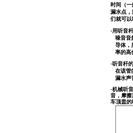
时间（一
漏水点，
们就可以
·用听音
噪音音
导体，
率的高
·听音杆
在该管
漏水声
·机械听
音，摩擦
车顶盖的