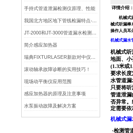
详情介绍
手持式管道泄漏检测仪原理、性能
机械式
我国北方地区地下管线检漏特点-宁波利德仪器
械式听漏棒
操作人员耳
JT-2000和JT-3000管道漏水检测，检漏仪器在实测应用中的特点
机械式漏水管
简介感应加热器
机械式听
瑞典FIXTURLASER新款对中仪AT200技术介绍
地面、小
(1.3
滚动轴承故障诊断的实用技巧！
要求长度
水管道漏
现场动平衡仪应用范围
只要将听
感应加热器的原理及注意事项
管道泄漏
否异常。
水泵振动故障及解决方案
定需要依
机械式漏
·检测管