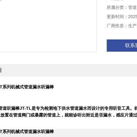
作人员耳朵。
所属分类：管道
更新时间：2025-
厂商性质：生产
联系
绍
德JT系列机械式管道漏水听漏棒
：
管道听漏棒JT-TL是专为检测地下供水管道漏水而设计的专用听音工具。机
TL放置在管道阀门或暴露的管道上，就能诊听出附近是否漏水，感应片通
德JT系列机械式管道漏水听漏棒