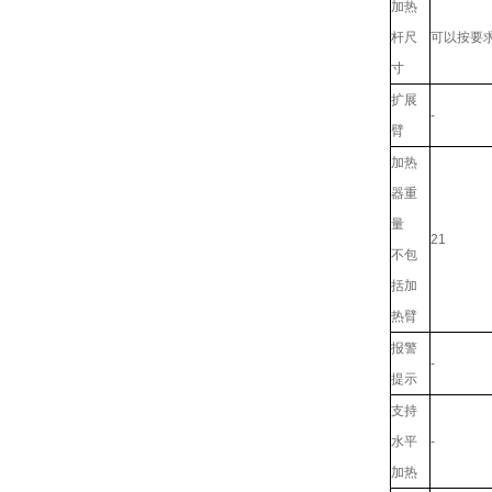
加热
杆尺
可以按要
寸
扩展
-
臂
加热
器重
量
21
不包
括加
热臂
报警
-
提示
支持
水平
-
加热