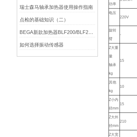
功率
瑞士森马轴承加热器使用操作指南
电压
220V
点检的基础知识（二）
旋转
BEGA新款加热器BLF200/BLF201/BLF202参数选型表
-
臂
如何选择振动传感器
Z大重
量
15
轴承
kg
其他
10
kg
Z小内
15
径mm
Z大外
210
径mm
Z大宽