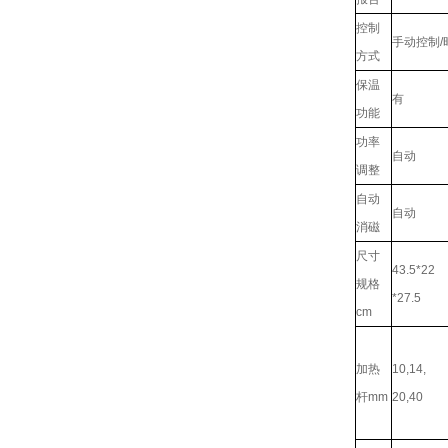
控制
手动控制/
方式
保温
有
功能
功率
自动
调整
自动
自动
消磁
尺寸
43.5*22
规格
*27.5
cm
加热
10,14,
杆mm
20,40