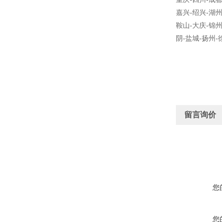
嘉兴-绍兴-湖州
鞍山-大庆-锦州
阴-盐城-扬州-
留言询价
您
您