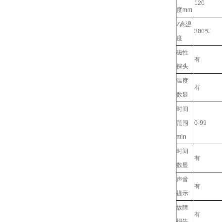
120
度mm
Z高温
300℃
度
磁性
有
探头
温度
有
数显
时间
范围
0-99
min
时间
有
数显
声音
有
提示
故障
有
报告